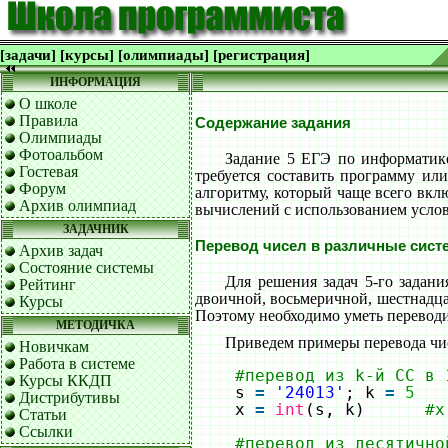
[задачи]
[курсы]
[олимпиады]
[регистрация]
ИНФОРМАЦИЯ
О школе
Правила
Содержание задания
Олимпиады
Фотоальбом
Задание 5 ЕГЭ по информатике
Гостевая
требуется составить программу ил
Форум
алгоритму, который чаще всего вкл
Архив олимпиад
вычислений с использованием услов
ЗАДАЧНИК
Перевод чисел в различные сист
Архив задач
Состояние системы
Для решения задач 5-го задани
Рейтинг
двоичной, восьмеричной, шестнадца
Курсы
Поэтому необходимо уметь переводи
МЕТОДИЧКА
Приведем примеры перевода чис
Новичкам
Работа в системе
#перевод из k-й СС в 
Курсы ККДП
s 
=
'24013'
; k 
=
5
Дистрибутивы
x 
=
int
(s, k)      
#x
Статьи
Ссылки
#перевод из десятично