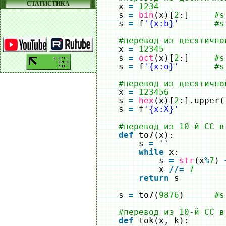
СТАТИСТИКА
x 
=
1234
s 
=
bin
(x)[
2
:]     
#s
s 
=
f
'{x:b}'
#s
#перевод из десятично
x 
=
12345
s 
=
oct
(x)[
2
:]     
#s
s 
=
f
'{x:o}'
#s
#перевод из десятично
x 
=
123456
s 
=
hex
(x)[
2
:].upper(
s 
=
f
'{x:X}'
#перевод из 10-й СС в
def
to7(x):
s 
=
''
while
x:
s 
=
str
(x
%
7
) 
x 
/
/
=
7
return
s
s 
=
to7(
9876
)      
#s
#перевод из 10-й СС в
def
tok(x, k):