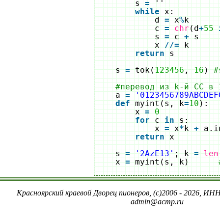
s 
=
''
while
x:
d 
=
x
%
k
c 
=
chr
(d
+
55
s 
=
c 
+
s
x 
/
/
=
k
return
s
s 
=
tok(
123456
, 
16
) 
#
#перевод из k-й СС в 
a 
=
'0123456789ABCDEF
def
myint(s, k
=
10
):
x 
=
0
for
c 
in
s:
x 
=
x
*
k 
+
a.i
return
x    
s 
=
'2AzE13'
; k 
=
len
x 
=
myint(s, k)      
Красноярский краевой Дворец пионеров, (c)2006 - 2026, ИНН
admin@acmp.ru