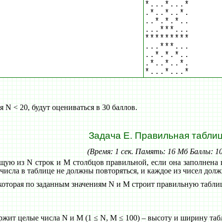
*...*...*
.*..*..*.
..*.*.*..
...***...
*********
...***...
..*.*.*..
.*..*..*.
*...*...*
 N < 20, будут оцениваться в 30 баллов.
Задача E. Правильная табли
(Время: 1 сек. Память: 16 Мб Баллы: 1
ящую из N строк и M столбцов правильной, если она заполнена 
числа в таблице не должны повторяться, и каждое из чисел долж
 которая по заданным значениям N и M строит правильную табли
ит целые числа N и M (1 ≤ N, M ≤ 100) – высоту и ширину таб