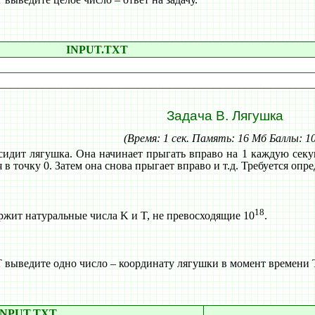
INPUT.TXT
Задача B. Лягушка
(Время: 1 сек. Память: 16 Мб Баллы: 1
сидит лягушка. Она начинает прыгать вправо на 1 каждую секун
я в точку 0. Затем она снова прыгает вправо и т.д. Требуется опр
18
жит натуральные числа K и T, не превосходящие 10
.
ыведите одно число – координату лягушки в момент времени 
INPUT.TXT