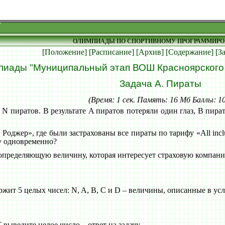
ОЛИМПИАДЫ ПО СПОРТИВНОМУ ПРОГРАММИР
[Положение]
[Расписание]
[Архив]
[Содержание]
[З
пиады "Муниципальный этап ВОШ Красноярского к
Задача A. Пираты
(Время: 1 сек. Память: 16 Мб Баллы: 1
 пиратов. В результате A пиратов потеряли один глаз, B пират
оджер», где были застрахованы все пираты по тарифу «All incl
гу одновременно?
 определяющую величину, которая интересует страховую компан
ит 5 целых чисел: N, A, B, C и D – величины, описанные в усло
ведите целое число – ответ на задачу.