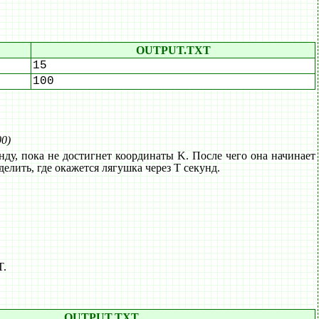
OUTPUT.TXT
15
100
00)
ду, пока не достигнет координаты K. После чего она начинает
еделить, где окажется лягушка через T секунд.
T.
OUTPUT.TXT