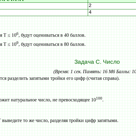
2
4
6
я T ≤ 10
, будут оцениваться в 40 баллов.
9
я T ≤ 10
, будут оцениваться в 80 баллов.
Задача C. Число
(Время: 1 сек. Память: 16 Мб Баллы: 1
тся разделить запятыми тройки его цифр (считая справа).
100
жит натуральное число, не превосходящее 10
.
ыведите то же число, разделяя тройки цифр запятыми.