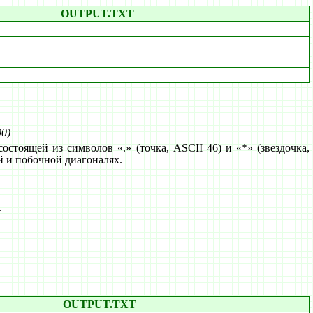
OUTPUT.TXT
00)
стоящей из символов «.» (точка, ASCII 46) и «*» (звездочка,
ой и побочной диагоналях.
.
OUTPUT.TXT