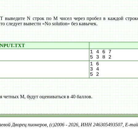
выведите N строк по M чисел через пробел в каждой строке 
то следует вывести «No solution» без кавычек.
INPUT.TXT
1 4 6 7
5 3 8 2
1 6
3 4
5 2
 четных M, будут оцениваться в 40 баллов.
евой Дворец пионеров, (c)2006 - 2026, ИНН 246305493507, E-ma