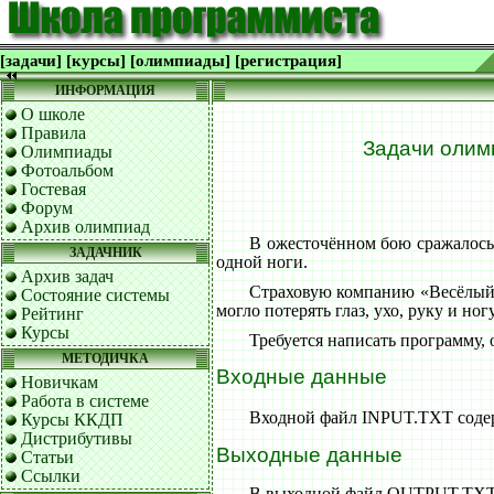
[задачи]
[курсы]
[олимпиады]
[регистрация]
ИНФОРМАЦИЯ
О школе
Правила
Задачи олим
Олимпиады
Фотоальбом
Гостевая
Форум
Архив олимпиад
В ожесточённом бою сражалось N
ЗАДАЧНИК
одной ноги.
Архив задач
Страховую компанию «Весёлый Р
Состояние системы
могло потерять глаз, ухо, руку и но
Рейтинг
Курсы
Требуется написать программу,
МЕТОДИЧКА
Входные данные
Новичкам
Работа в системе
Входной файл INPUT.TXT содерж
Курсы ККДП
Дистрибутивы
Выходные данные
Статьи
Ссылки
В выходной файл OUTPUT.TXT вы