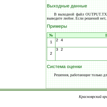
Выходные данные
В выходной файл OUTPUT.TXT 
выведите любое. Если решений нет, 
Примеры
№
2 4
1
3 2
2
Система оценки
Решения, работающие только для
Красноярский кра