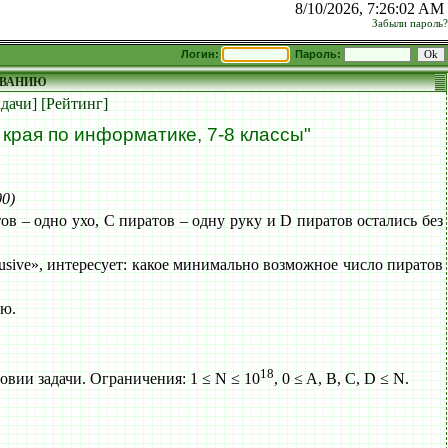
8/10/2026, 7:26:02 AM
Забыли пароль?
Логин:
Пароль:
ОВАНИЮ
адачи]
[Рейтинг]
рая по информатике, 7-8 классы"
00)
ов – одно ухо, C пиратов – одну руку и D пиратов остались без
usive», интересует: какое минимально возможное число пиратов
ию.
18
вии задачи. Ограничения: 1 ≤ N ≤ 10
, 0 ≤ A, B, C, D ≤ N.