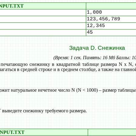
NPUT.TXT
1,000
123,456,789
12,345
45
Задача D. Снежинка
(Время: 1 сек. Память: 16 Мб Баллы: 1
 печатающую снежинку в квадратной таблице размера N x N, со
агаться в средней строке и в среднем столбце, а также на главн
ит натуральное нечетное число N (N < 1000) – размер таблицы
выведите снежинку требуемого размера.
INPUT.TXT