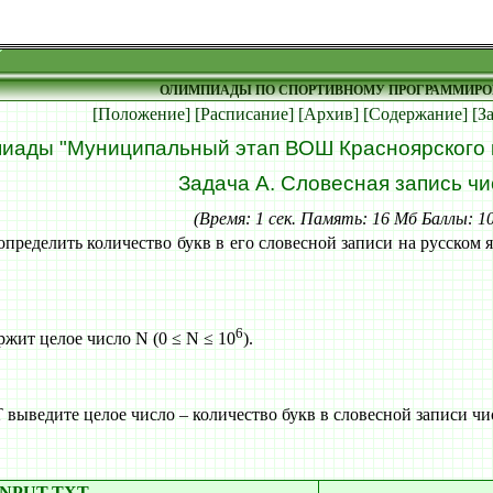
ОЛИМПИАДЫ ПО СПОРТИВНОМУ ПРОГРАММИР
[Положение]
[Расписание]
[Архив]
[Содержание]
[З
иады "Муниципальный этап ВОШ Красноярского к
Задача A. Словесная запись чи
(Время: 1 сек. Память: 16 Мб Баллы: 1
определить количество букв в его словесной записи на русском я
6
ит целое число N (0 ≤ N ≤ 10
).
ведите целое число – количество букв в словесной записи чи
INPUT.TXT