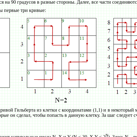
я на 90 градусов в разные стороны. Далее, все части соединяют
ы первые три кривые:
ривой Гильберта из клетки с координатами (1,1) и в некоторый 
орые он сделал, чтобы попасть в данную клетку. За шаг следует 
N
ит натуральные числа N, X и Y (N ≤ 30, X,Y ≤ 2
). Здесь N – 