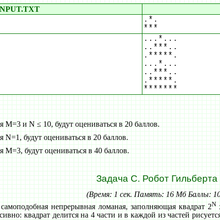
INPUT.TXT
.*.
***
...*...
..***..
.*****.
...*...
..***..
.*****.
*******
 M=3 и N ≤ 10, будут оцениваться в 20 баллов.
 N=1, будут оцениваться в 20 баллов.
 M=3, будут оцениваться в 40 баллов.
Задача C. Робот Гильберта
(Время: 1 сек. Память: 16 Мб Баллы: 1
N
 самоподобная непрерывная ломаная, заполняющая квадрат 2
сивно: квадрат делится на 4 части и в каждой из частей рисуетс