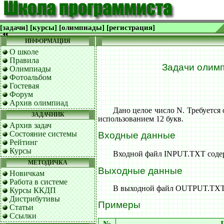
[задачи]
[курсы]
[олимпиады]
[регистрация]
ИНФОРМАЦИЯ
О школе
Правила
Задачи олимп
Олимпиады
Фотоальбом
Гостевая
Форум
Архив олимпиад
Дано целое число N. Требуется 
ЗАДАЧНИК
использованием 12 букв.
Архив задач
Состояние системы
Входные данные
Рейтинг
Курсы
Входной файл INPUT.TXT содерж
МЕТОДИЧКА
Выходные данные
Новичкам
Работа в системе
В выходной файл OUTPUT.TXT вы
Курсы ККДП
Дистрибутивы
Примеры
Статьи
Ссылки
№