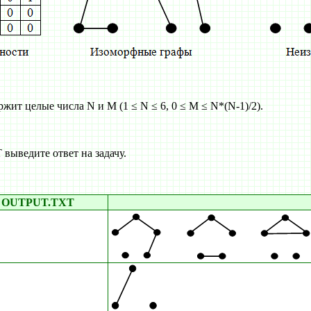
ит целые числа N и M (1 ≤ N ≤ 6, 0 ≤ M ≤ N*(N-1)/2).
ыведите ответ на задачу.
OUTPUT.TXT