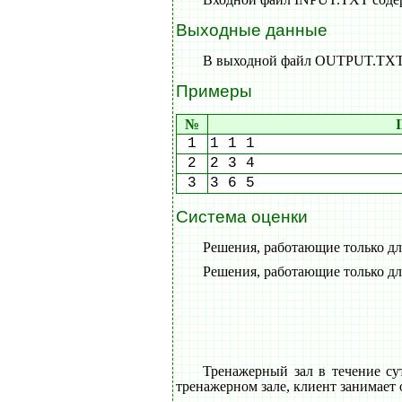
Выходные данные
В выходной файл OUTPUT.TXT в
Примеры
№
1
1 1 1
2
2 3 4
3
3 6 5
Система оценки
Решения, работающие только для
Решения, работающие только для
Тренажерный зал в течение су
тренажерном зале, клиент занимает