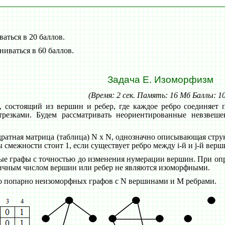
аться в 20 баллов.
ниваться в 60 баллов.
Задача E. Изоморфизм
(Время: 2 сек. Память: 16 Мб Баллы: 1
, состоящий из вершин и ребер, где каждое ребро соединяет
отрезками. Будем рассматривать неориентированные невзве
дратная матрица (таблица) N x N, однозначно описывающая стру
цы смежности стоит 1, если существует ребро между i-й и j-й вер
ые графы с точностью до изменения нумерации вершин. При о
личным числом вершин или ребер не являются изоморфными.
во попарно неизоморфных графов с N вершинами и M ребрами.