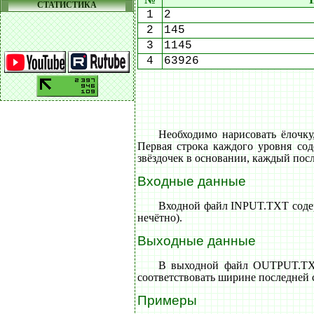
СТАТИСТИКА
1
2
2
145
3
1145
4
63926
Необходимо нарисовать ёлочку
Первая строка каждого уровня со
звёздочек в основании, каждый пос
Входные данные
Входной файл INPUT.TXT содерж
нечётно).
Выходные данные
В выходной файл OUTPUT.TXT 
соответствовать ширине последней 
Примеры