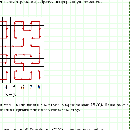
ся тремя отрезками, образуя непрерывную ломаную.
момент остановился в клетке с координатами (X,Y). Ваша задача
считать перемещение в соседнюю клетку.
порядок кривой Гильберта, (X,Y) – координата робота.