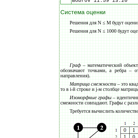
Bobrov 11:59 13:20
Система оценки
Решения для N ≤ M будут оценив
Решения для N ≤ 1000 будут оце
Граф
– математический объект
обозначают точками, а ребра – 
направления).
Матрица смежности
– это ква
то в i-й строке и j-м столбце матри
Изоморфные графы
– идентичн
смежности совпадают. Графы с раз
Требуется вычислить количест