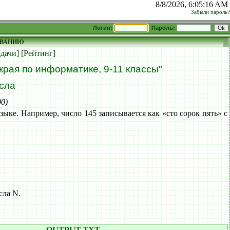
8/8/2026, 6:05:17 AM
Забыли пароль?
Логин:
Пароль:
ОВАНИЮ
адачи]
[Рейтинг]
рая по информатике, 9-11 классы"
сла
00)
зыке. Например, число 145 записывается как «сто сорок пять» с
сла N.
OUTPUT.TXT