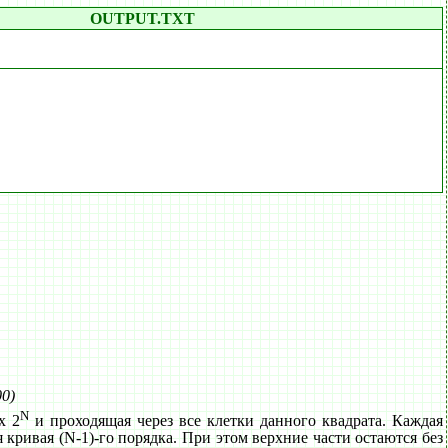
OUTPUT.TXT
00)
N
x 2
и проходящая через все клетки данного квадрата. Каждая
я кривая (N-1)-го порядка. При этом верхние части остаются без