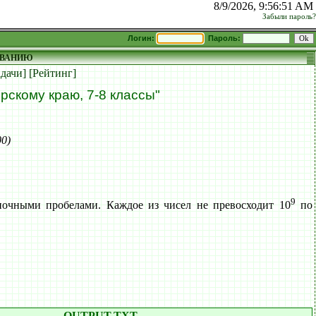
8/9/2026, 9:56:52 AM
Забыли пароль?
Логин:
Пароль:
ОВАНИЮ
адачи]
[Рейтинг]
скому краю, 7-8 классы"
00)
9
очными пробелами. Каждое из чисел не превосходит 10
по
OUTPUT.TXT