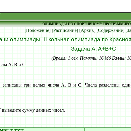
ОЛИМПИАДЫ ПО СПОРТИВНОМУ ПРОГРАММИР
[Положение]
[Расписание]
[Архив]
[Содержание]
[З
ачи олимпиады "Школьная олимпиада по Краснояр
Задача A. A+B+C
(Время: 1 сек. Память: 16 Мб Баллы: 1
сла А, В и C.
записаны три целых числа A, B и C. Числа разделены один
выведите сумму данных чисел.
INPUT.TXT