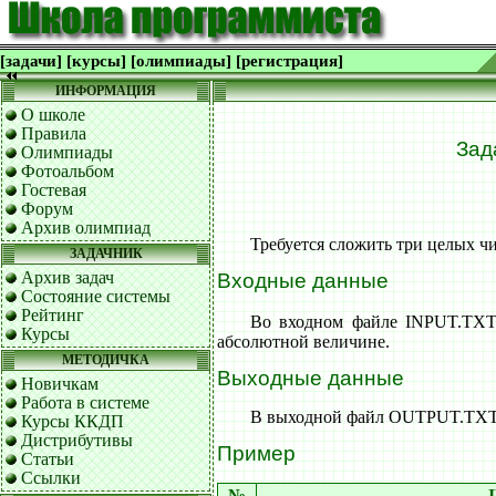
[задачи]
[курсы]
[олимпиады]
[регистрация]
ИНФОРМАЦИЯ
О школе
Правила
Зад
Олимпиады
Фотоальбом
Гостевая
Форум
Архив олимпиад
Требуется сложить три целых чи
ЗАДАЧНИК
Архив задач
Входные данные
Состояние системы
Рейтинг
Во входном файле INPUT.TXT 
Курсы
абсолютной величине.
МЕТОДИЧКА
Выходные данные
Новичкам
Работа в системе
В выходной файл OUTPUT.TXT 
Курсы ККДП
Дистрибутивы
Пример
Статьи
Ссылки
№