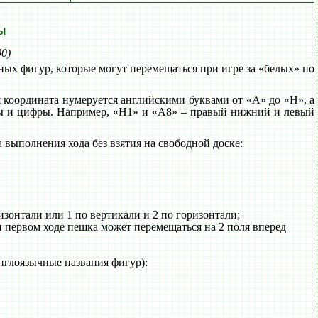
ы
00)
ых фигур, которые могут перемещаться при игре за «белых» по
 координата нумеруется английскими буквами от «A» до «H», а
уквы и цифры. Например, «H1» и «A8» – правый нижний и левый
 выполнения хода без взятия на свободной доске:
ризонтали или 1 по вертикали и 2 по горизонтали;
и первом ходе пешка может перемещаться на 2 поля вперед
глоязычные названия фигур):