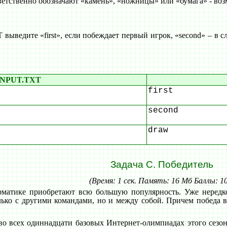
ответственно обозначают «камень», «ножницы» или «бумага» - во
ведите «first», если побеждает первый игрок, «second» – в сл
INPUT.TXT
first
second
draw
Задача C. Победитель
(Время: 1 сек. Память: 16 Мб Баллы: 1
матике приобретают всю большую популярность. Уже нередко
олько с другими командами, но и между собой. Причем победа 
о всех одиннадцати базовых Интернет-олимпиадах этого сезона