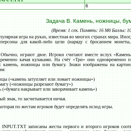
6
Задача B. Камень, ножницы, бу
(Время: 1 сек. Память: 16 Мб Баллы: 1
лярная игра на руках, известная во многих странах мира. Иног
 персоны для какой-либо цели (наряду с бросанием монеты
 Обычно, играют двое. Игроки считают вместе вслух «Кам
еменно качая кулаками. На счёт «Три» они одновременно п
: камень, ножницы или бумагу. Знаки изображены на картин
ам:
цы («камень затупляет или ломает ножницы»)
агу («ножницы разрезают бумагу»)
 («бумага накрывает или заворачивает камень»)
й знак, то засчитывается ничья.
которая по жестам игроков будет определять исход игры.
а INPUT.TXT записаны жесты первого и второго игроков соотве