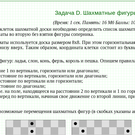
Задача D. Шахматные фигур
(Время: 1 сек. Память: 16 Мб Баллы: 1
клеток шахматной доски необходимо определить список шахматн
аты во вторую без взятия фигуры соперника.
аты используется доска размером 8х8. При этом горизонтальная
снизу вверх. Таким образом, координата клетки состоит из б
игур: ладья, слон, конь, ферзь, король и пешка. Опишем правила
ние 1 по вертикали, горизонтали или диагонали;
сстояние по вертикали, горизонтали или диагонали;
сстояние по вертикали или горизонтали;
стояние по диагонали;
.е. на поле, находящееся на расстоянии 2 по вертикали и 1 по го
перед по вертикали, начиная свое движение со второй линии, пр
озможные перемещения шахматных фигур (в скобках указаны ан