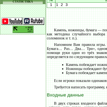
СТАТИСТИКА
1
1 2 3
Камень, ножницы, бумага — попу
как методика случайного выбора
соломинок и т. п.).
Напомним Вам правила игры.
Бумага… Раз… Два… Три», одновр
помощи руки один из трёх знаков
определяется по следующим правил
Камень побеждает ножни
Ножницы побеждают бум
Бумага побеждает камень
Если игроки показали одинаковы
Требуется написать программу, 
Входные данные
В двух строках входного файл