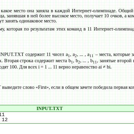
 какое место она заняла в каждой Интернет-олимпиаде. Общий
 занявшая в ней более высокое место, получает 10 очков, а ком
ут занять одинаковое место.
му, которая по результатам этих команд в 11 Интернет-олимпиа
 INPUT.TXT содержит 11 чисел a
, a
, ... , a
– места, которые з
1
2
11
. Вторая строка содержит места b
, b
, ... , b
, занятые второй
1
2
11
т 100. Для всех i = 1 ... 11 верно неравенство ai ≠ bi.
едите слово «First», если в общем зачете победила первая ком
INPUT.TXT
11
 12