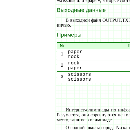
«scissors» или «paper», которые со
Выходные данные
В выходной файл OUTPUT.TXT вы
ничью.
Примеры
№
paper
1
rock
rock
2
paper
scissors
3
scissors
Интернет-олимпиады по инфор
Разумеется, они соревнуются не т
место, занятое в олимпиаде.
От одной школы города N-ска в