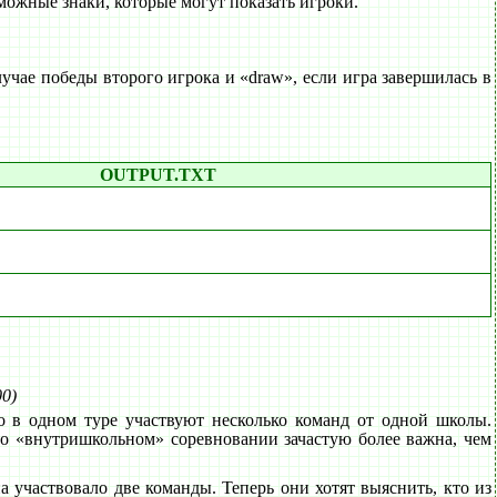
зможные знаки, которые могут показать игроки.
учае победы второго игрока и «draw», если игра завершилась в
OUTPUT.TXT
00)
 в одном туре участвуют несколько команд от одной школы.
во «внутришкольном» соревновании зачастую более важна, чем
 участвовало две команды. Теперь они хотят выяснить, кто из