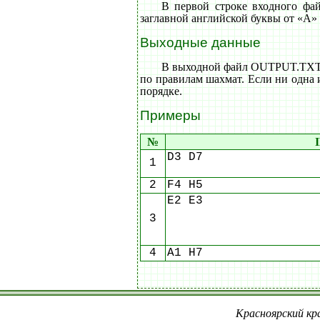
В первой строке входного фа
заглавной английской буквы от «A» 
Выходные данные
В выходной файл OUTPUT.TXT в
по правилам шахмат. Если ни одна 
порядке.
Примеры
№
D3 D7
1
2
F4 H5
E2 E3
3
4
A1 H7
Красноярский кра