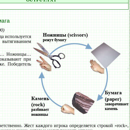
мага
00)
да используется
, вытягиванием
ень… Ножницы…
оказывают при
ке. Победитель
тственно. Жест каждого игрока определяется строкой «rock»,