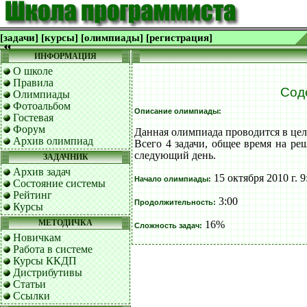
[задачи]
[курсы]
[олимпиады]
[регистрация]
ИНФОРМАЦИЯ
О школе
Правила
Сод
Олимпиады
Фотоальбом
Описание олимпиады:
Гостевая
Форум
Данная олимпиада проводится в цел
Архив олимпиад
Всего 4 задачи, общее время на ре
следующий день.
ЗАДАЧНИК
Архив задач
15 октября 2010 г. 9
Начало олимпиады:
Состояние системы
Рейтинг
3:00
Продолжительность:
Курсы
МЕТОДИЧКА
16%
Сложность задач:
Новичкам
Работа в системе
Курсы ККДП
Дистрибутивы
Статьи
Ссылки