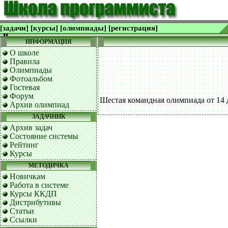
[задачи]
[курсы]
[олимпиады]
[регистрация]
ИНФОРМАЦИЯ
О школе
Правила
Олимпиады
Фотоальбом
Гостевая
Форум
Шестая командная олимпиада от 14 д
Архив олимпиад
ЗАДАЧНИК
Архив задач
Состояние системы
Рейтинг
Курсы
МЕТОДИЧКА
Новичкам
Работа в системе
Курсы ККДП
Дистрибутивы
Статьи
Ссылки