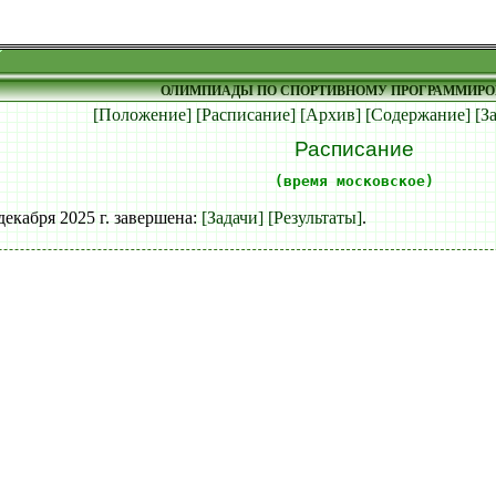
ОЛИМПИАДЫ ПО СПОРТИВНОМУ ПРОГРАММИР
[Положение]
[Расписание]
[Архив]
[Содержание]
[З
Расписание
(время московское)
екабря 2025 г. завершена:
[Задачи]
[Результаты]
.