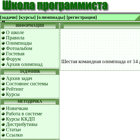
[задачи]
[курсы]
[олимпиады]
[регистрация]
ИНФОРМАЦИЯ
О школе
Правила
Олимпиады
Фотоальбом
Гостевая
Форум
Шестая командная олимпиада от 14 д
Архив олимпиад
ЗАДАЧНИК
Архив задач
Состояние системы
Рейтинг
Курсы
МЕТОДИЧКА
Новичкам
Работа в системе
Курсы ККДП
Дистрибутивы
Статьи
Ссылки