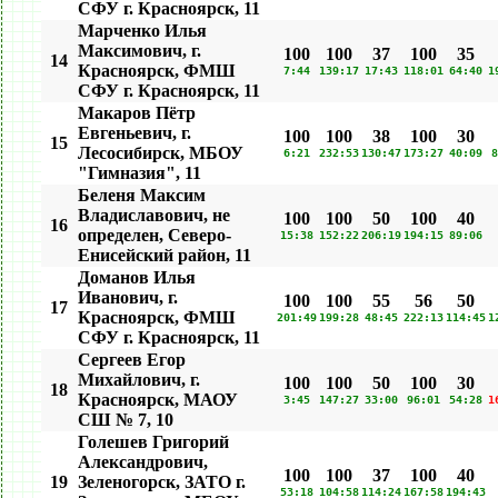
СФУ г. Красноярск, 11
Марченко Илья
Максимович, г.
100
100
37
100
35
14
Красноярск, ФМШ
7:44
139:17
17:43
118:01
64:40
1
СФУ г. Красноярск, 11
Макаров Пётр
Евгеньевич, г.
100
100
38
100
30
15
Лесосибирск, МБОУ
6:21
232:53
130:47
173:27
40:09
8
"Гимназия", 11
Беленя Максим
Владиславович, не
100
100
50
100
40
16
определен, Северо-
15:38
152:22
206:19
194:15
89:06
Енисейский район, 11
Доманов Илья
Иванович, г.
100
100
55
56
50
17
Красноярск, ФМШ
201:49
199:28
48:45
222:13
114:45
1
СФУ г. Красноярск, 11
Сергеев Егор
Михайлович, г.
100
100
50
100
30
18
Красноярск, МАОУ
3:45
147:27
33:00
96:01
54:28
1
СШ № 7, 10
Голешев Григорий
Александрович,
100
100
37
100
40
19
Зеленогорск, ЗАТО г.
53:18
104:58
114:24
167:58
194:43