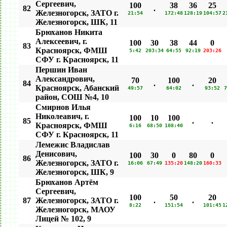
Сергеевич,
100
38
36
25
82
.
Железногорск, ЗАТО г.
21:54
172:48
128:19
104:57
2
Железногорск, ШК, 11
Брюханов Никита
Алексеевич, г.
100
30
38
44
0
83
Красноярск, ФМШ
5:42
203:34
64:55
92:19
203:26
СФУ г. Красноярск, 11
Першин Иван
Александрович,
70
100
20
84
.
.
Красноярск, Абанский
49:57
64:02
93:52
7
район, СОШ №4, 10
Смирнов Илья
Николеавич, г.
100
10
100
85
.
.
Красноярск, ФМШ
6:16
68:50
108:40
СФУ г. Красноярск, 11
Лемежис Владислав
Денисович,
100
30
0
80
0
86
Железногорск, ЗАТО г.
16:06
67:49
135:20
148:20
160:33
Железногорск, ШК, 9
Брюханов Артём
Сергеевич,
100
50
20
87
Железногорск, ЗАТО г.
.
.
8:22
151:54
101:45
1
Железногорск, МАОУ
Лицей № 102, 9