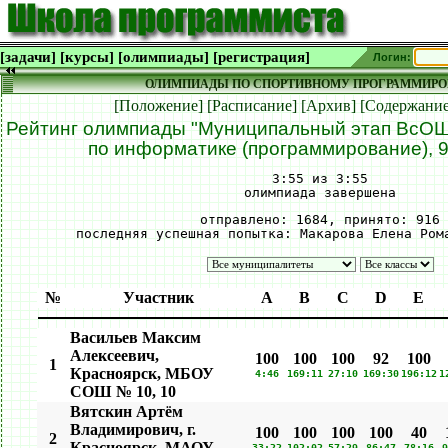
[задачи]
[курсы]
[олимпиады]
[регистрация]
Логин:
ОЛИМПИАДЫ ПО СПОРТИВНОМУ ПРОГРАММИР
[Положение]
[Расписание]
[Архив]
[Содержание
Рейтинг олимпиады "Муниципальный этап ВсОШ
по информатике (программирование), 9
3:55 из 3:55
олимпиада завершена
отправлено: 1684, принято: 916
последняя успешная попытка: Макарова Елена Ром
№
Участник
A
B
C
D
E
Васильев Максим
Алексеевич,
100
100
100
92
100
1
Красноярск, МБОУ
4:46
169:11
27:10
169:30
196:12
1
СОШ № 10, 10
Вятскин Артём
Владимирович, г.
100
100
100
100
40
2
Красноярск, МАОУ
33:22
102:02
57:29
86:47
78:16
9