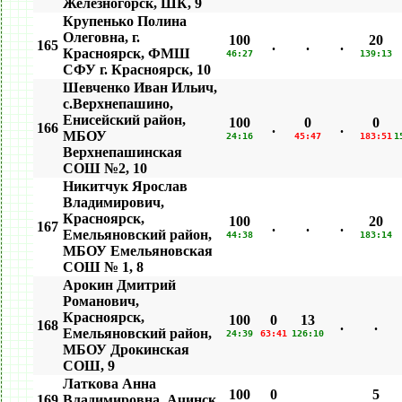
Железногорск, ШК, 9
Крупенько Полина
Олеговна, г.
100
20
165
.
.
.
Красноярск, ФМШ
46:27
139:13
СФУ г. Красноярск, 10
Шевченко Иван Ильич,
c.Верхнепашино,
Енисейский район,
100
0
0
166
.
.
МБОУ
24:16
45:47
183:51
1
Верхнепашинская
СОШ №2, 10
Никитчук Ярослав
Владимирович,
Красноярск,
100
20
167
.
.
.
Емельяновский район,
44:38
183:14
МБОУ Емельяновская
СОШ № 1, 8
Арокин Дмитрий
Романович,
Красноярск,
100
0
13
168
.
.
Емельяновский район,
24:39
63:41
126:10
МБОУ Дрокинская
СОШ, 9
Латкова Анна
100
0
5
169
Владимировна, Ачинск,
.
.