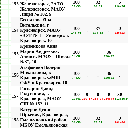
100
32
5
153
Железногорск, ЗАТО г.
.
.
21:39
70:21
180:56
Железногорск, МАОУ
Лицей № 102, 9
Беспалова Яна
Витальевна, г.
100
37
0
154
Красноярск, МАОУ
.
.
145:03
194:55
228:23
«КУГ № 1 – Универс» г.
Красноярск, 10
Кривенкова Анна-
Мария Андреевна,
100
36
155
.
.
.
Ачинск, МАОУ "Школа
14:58
130:47
№3", 10
Агафонова Валерия
Михайловна, г.
100
36
156
.
.
.
Красноярск, ФМШ
74:55
136:32
СФУ г. Красноярск, 10
Гаспарян Давид
Галустович, г.
100
0
0
0
30
157
Красноярск, МАОУ
10:41
210:57
214:04
214:48
112:16
1
СШ № 152, 11
Батуров Денис
Юрьевич, Красноярск,
100
32
0
158
Емельяновский район,
.
.
36:50
73:27
208:44
МБОУ Емельяновская