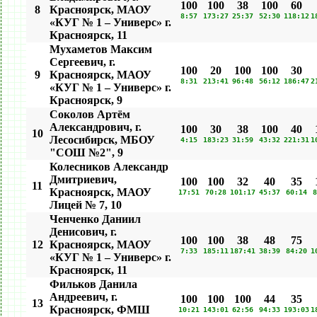
100
100
38
100
60
8
Красноярск, МАОУ
8:57
173:27
25:37
52:30
118:12
1
«КУГ № 1 – Универс» г.
Красноярск, 11
Мухаметов Максим
Сергеевич, г.
100
20
100
100
30
9
Красноярск, МАОУ
8:31
213:41
96:48
56:12
186:47
2
«КУГ № 1 – Универс» г.
Красноярск, 9
Соколов Артём
Александрович, г.
100
30
38
100
40
10
Лесосибирск, МБОУ
4:15
183:23
31:59
43:32
221:31
1
"СОШ №2", 9
Колесников Александр
Дмитриевич,
100
100
32
40
35
11
Красноярск, МАОУ
17:51
70:28
101:17
45:37
60:14
8
Лицей № 7, 10
Ченченко Даниил
Денисович, г.
100
100
38
48
75
12
Красноярск, МАОУ
7:33
185:11
187:41
38:39
84:20
1
«КУГ № 1 – Универс» г.
Красноярск, 11
Фильков Данила
Андреевич, г.
100
100
100
44
35
13
Красноярск, ФМШ
10:21
143:01
62:56
94:33
193:03
1