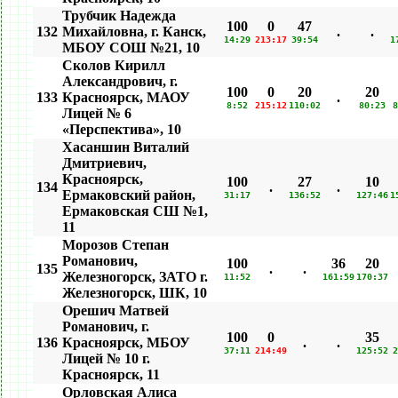
Трубчик Надежда
100
0
47
132
Михайловна, г. Канск,
.
.
14:29
213:17
39:54
1
МБОУ СОШ №21, 10
Сколов Кирилл
Александрович, г.
100
0
20
20
133
Красноярск, МАОУ
.
8:52
215:12
110:02
80:23
8
Лицей № 6
«Перспектива», 10
Хасаншин Виталий
Дмитриевич,
Красноярск,
100
27
10
134
.
.
Ермаковский район,
31:17
136:52
127:46
1
Ермаковская СШ №1,
11
Морозов Степан
Романович,
100
36
20
135
.
.
Железногорск, ЗАТО г.
11:52
161:59
170:37
Железногорск, ШК, 10
Орешич Матвей
Романович, г.
100
0
35
136
Красноярск, МБОУ
.
.
37:11
214:49
125:52
2
Лицей № 10 г.
Красноярск, 11
Орловская Алиса