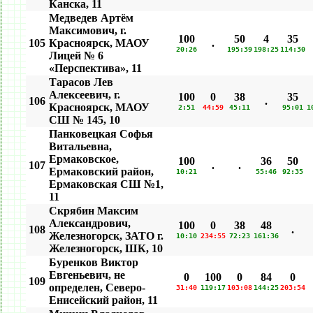
Канска, 11
Медведев Артём
Максимович, г.
100
50
4
35
105
Красноярск, МАОУ
.
20:26
195:39
198:25
114:30
Лицей № 6
«Перспектива», 11
Тарасов Лев
Алексеевич, г.
100
0
38
35
106
.
Красноярск, МАОУ
2:51
44:59
45:11
95:01
1
СШ № 145, 10
Панковецкая Софья
Витальевна,
Ермаковское,
100
36
50
107
.
.
Ермаковский район,
10:21
55:46
92:35
Ермаковская СШ №1,
11
Скрябин Максим
Александрович,
100
0
38
48
108
.
Железногорск, ЗАТО г.
10:10
234:55
72:23
161:36
Железногорск, ШК, 10
Буренков Виктор
Евгеньевич, не
0
100
0
84
0
109
определен, Северо-
31:40
119:17
103:08
144:25
203:54
Енисейский район, 11