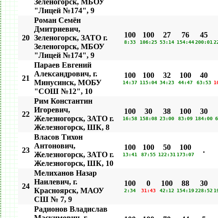
Зеленогорск, МБОУ
"Лицей №174", 9
Роман Семён
Дмитриевич,
100
100
27
76
45
20
Зеленогорск, ЗАТО г.
8:33
106:25
53:14
154:44
200:01
2
Зеленогорск, МБОУ
"Лицей №174", 9
Параев Евгений
Александрович, г.
100
100
32
100
40
21
Минусинск, МОБУ
14:37
115:04
34:23
44:47
63:53
1
"СОШ №12", 10
Рим Константин
Игоревич,
100
30
38
100
30
22
Железногорск, ЗАТО г.
16:58
158:08
23:00
83:09
184:00
6
Железногорск, ШК, 8
Власов Тихон
Антонович,
100
100
50
100
23
.
Железногорск, ЗАТО г.
13:41
87:55
122:31
173:07
Железногорск, ШК, 10
Мелиханов Назар
Наилевич, г.
100
0
100
88
30
24
Красноярск, МАОУ
2:34
31:43
42:12
154:19
228:52
1
СШ № 7, 9
Радионов Владислав
Маскимович, г.