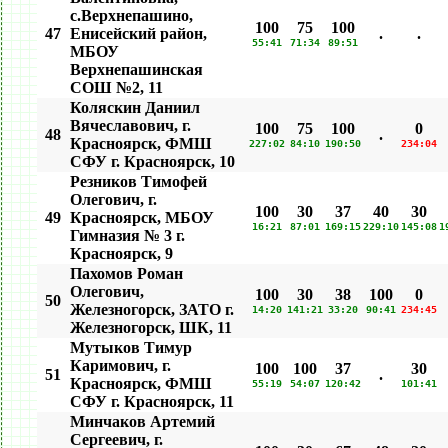
c.Верхнепашино,
100
75
100
47
Енисейский район,
.
.
55:41
71:34
89:51
МБОУ
Верхнепашинская
СОШ №2, 11
Коляскин Даниил
Вячеславович, г.
100
75
100
0
48
.
Красноярск, ФМШ
227:02
84:10
190:50
234:04
СФУ г. Красноярск, 10
Резников Тимофей
Олегович, г.
100
30
37
40
30
49
Красноярск, МБОУ
16:21
87:01
169:15
229:10
145:08
1
Гимназия № 3 г.
Красноярск, 9
Пахомов Роман
Олегович,
100
30
38
100
0
50
Железногорск, ЗАТО г.
14:20
141:21
33:20
90:41
234:45
Железногорск, ШК, 11
Мутыков Тимур
Каримович, г.
100
100
37
30
51
.
Красноярск, ФМШ
55:19
54:07
120:42
101:41
СФУ г. Красноярск, 11
Минчаков Артемий
Сергеевич, г.