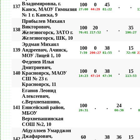
Владимировна, г.
100
0
45
137
.
.
Канск, МАОУ Гимназия
27:00
44:29
81:22
1
№ 1 г. Канска, 9
Прибылев Михаил
Викторович,
100
20
35
138
.
.
Железногорск, ЗАТО г.
76:01
217:52
196:27
Железногорск, ШК, 10
Эрдман Михаил
100
0
38
15
139
Андреевич, Ачинск,
.
7:59
206:27
81:55
72:48
2
МОУ Лицей 1, 10
Феденев Илья
Дмитриевич,
100
0
38
15
140
Красноярск, МАОУ
.
14:23
47:14
47:34
113:53
СШ № 23 г.
Красноярск, 11
Еганов Леонид
Алексеевич,
c.Верхнепашино,
100
24
141
Енисейский район,
.
.
.
26:31
66:36
8
МБОУ
Верхнепашинская
СОШ №2, 10
Абдуллоев Умарджон
Джафарович,
60
38
36
15
142
.