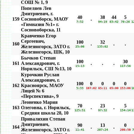
СОШ № 1, 9
Попеляев Лев
Дмитриевич, г.
40
38
44
5
159
Сосновоборск, МАОУ
.
7:52
94:19
83:42
70:26
1
«Гимназия №1» г.
Сосновоборска, 11
Кравченко Егор
Сергеевич,
100
32
160
.
.
.
Железногорск, ЗАТО г.
25:06
135:02
Железногорск, ШК, 10
Бычков Степан
100
30
161
Александрович, г.
.
.
.
15:13
117:56
Норильск, СШ №13, 10
Курочкин Руслан
Александрович, г.
100
0
0
0
0
162
Красноярск, МАОУ
5:33
107:02
65:11
65:00
153:06
1
Лицей № 6
«Перспектива», 9
Леоненко Мария
70
23
5
163
Олеговна, г. Норильск,
.
.
125:51
97:32
154:14
1
Средняя школа 28, 10
Привалихин Степан
Дмитриевич,
90
13
0
164
.
.
Железногорск, ЗАТО г.
11:41
207:24
206:50
7