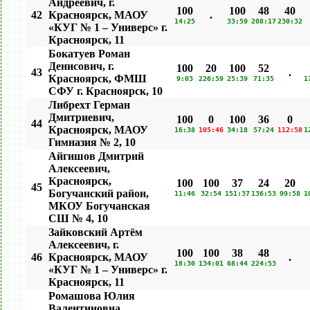
Андреевич, г.
100
100
48
40
42
Красноярск, МАОУ
.
14:25
33:59
208:17
230:32
«КУГ № 1 – Универс» г.
Красноярск, 11
Бокатуев Роман
Денисович, г.
100
20
100
52
43
.
Красноярск, ФМШ
9:03
226:59
25:39
71:35
1
СФУ г. Красноярск, 10
Либрехт Герман
Дмитриевич,
100
0
100
36
0
44
Красноярск, МАОУ
16:38
105:46
34:18
57:24
112:58
1
Гимназия № 2, 10
Айгишов Дмитрий
Алексеевич,
Красноярск,
100
100
37
24
20
45
Богучанский район,
11:46
32:54
151:37
136:53
99:58
1
МКОУ Богучанская
СШ № 4, 10
Зайковский Артём
Алексеевич, г.
100
100
38
48
46
Красноярск, МАОУ
.
18:30
134:01
68:44
224:53
«КУГ № 1 – Универс» г.
Красноярск, 11
Ромашова Юлия
Валентиновна,