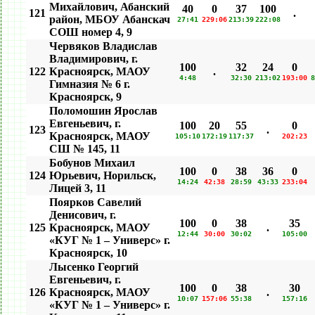
Михайлович, Абанский
40
0
37
100
121
.
район, МБОУ Абанскач
27:41
229:06
213:39
222:08
СОШ номер 4, 9
Червяков Владислав
Владимирович, г.
100
32
24
0
122
Красноярск, МАОУ
.
4:48
32:30
213:02
193:00
8
Гимназия № 6 г.
Красноярск, 9
Поломошин Ярослав
Евгеньевич, г.
100
20
55
0
123
.
Красноярск, МАОУ
105:10
172:19
117:37
202:23
СШ № 145, 11
Бобунов Михаил
100
0
38
36
0
124
Юрьевич, Норильск,
14:24
42:38
28:59
43:33
233:04
Лицей 3, 11
Поярков Савелий
Денисович, г.
100
0
38
35
125
Красноярск, МАОУ
.
12:44
30:00
30:02
105:00
«КУГ № 1 – Универс» г.
Красноярск, 10
Лысенко Георгий
Евгеньевич, г.
100
0
38
30
126
Красноярск, МАОУ
.
10:07
157:06
55:38
157:16
«КУГ № 1 – Универс» г.