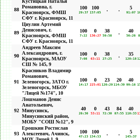
Кустицкая Наталья
Романовна, г.
100
100
5
88
.
.
Красноярск, ФМШ
29:37
157:05
91:07
1
СФУ г. Красноярск, 11
Циулин Артемий
Денисович, г.
100
0
38
40
89
.
Красноярск, ФМШ
7:22
136:27
59:58
56:26
8
СФУ г. Красноярск, 11
Андреев Максим
Александрович, г.
100
0
38
35
90
.
Красноярск, МАОУ
7:08
63:11
27:25
120:18
1
СШ № 145, 9
Красников Владимир
Романович,
100
0
23
20
40
91
Зеленогорск, ЗАТО г.
14:17
225:01
120:29
114:39
99:16
1
Зеленогорск, МБОУ
"Лицей №174", 10
Лошманов Денис
Анатольевич,
40
0
43
84
40
92
Минусинск,
26:30
53:11
72:30
87:55
110:33
1
Минусинский район,
МОБУ "СОШ №12", 9
Ерошкин Ростислав
100
100
5
93
Алексеевич, Ачинск,
.
.
47:23
154:53
145:37
МОУ Лицей 1, 9