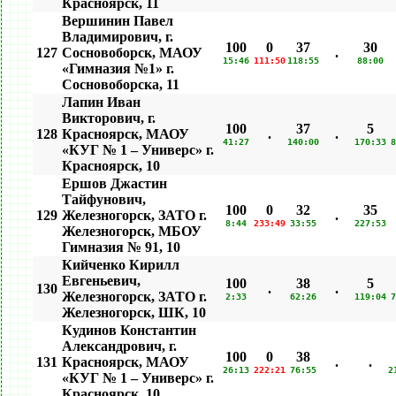
Красноярск, 11
Вершинин Павел
Владимирович, г.
100
0
37
30
127
Сосновоборск, МАОУ
.
15:46
111:50
118:55
88:00
«Гимназия №1» г.
Сосновоборска, 11
Лапин Иван
Викторович, г.
100
37
5
128
Красноярск, МАОУ
.
.
41:27
140:00
170:33
8
«КУГ № 1 – Универс» г.
Красноярск, 10
Ершов Джастин
Тайфунович,
100
0
32
35
129
Железногорск, ЗАТО г.
.
8:44
233:49
33:55
227:53
Железногорск, МБОУ
Гимназия № 91, 10
Кийченко Кирилл
Евгеньевич,
100
38
5
130
.
.
Железногорск, ЗАТО г.
2:33
62:26
119:04
7
Железногорск, ШК, 10
Кудинов Константин
Александрович, г.
100
0
38
131
Красноярск, МАОУ
.
.
26:13
222:21
76:55
2
«КУГ № 1 – Универс» г.
Красноярск, 10