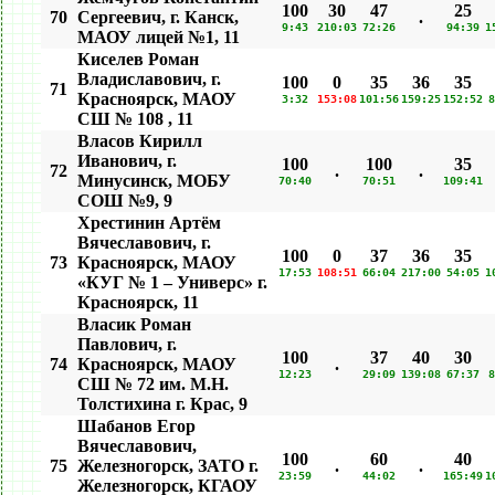
100
30
47
25
70
Сергеевич, г. Канск,
.
9:43
210:03
72:26
94:39
1
МАОУ лицей №1, 11
Киселев Роман
Владиславович, г.
100
0
35
36
35
71
Красноярск, МАОУ
3:32
153:08
101:56
159:25
152:52
8
СШ № 108 , 11
Власов Кирилл
Иванович, г.
100
100
35
72
.
.
Минусинск, МОБУ
70:40
70:51
109:41
СОШ №9, 9
Хрестинин Артём
Вячеславович, г.
100
0
37
36
35
73
Красноярск, МАОУ
17:53
108:51
66:04
217:00
54:05
1
«КУГ № 1 – Универс» г.
Красноярск, 11
Власик Роман
Павлович, г.
100
37
40
30
74
Красноярск, МАОУ
.
12:23
29:09
139:08
67:37
8
СШ № 72 им. М.Н.
Толстихина г. Крас, 9
Шабанов Егор
Вячеславович,
100
60
40
75
Железногорск, ЗАТО г.
.
.
23:59
44:02
165:49
1
Железногорск, КГАОУ