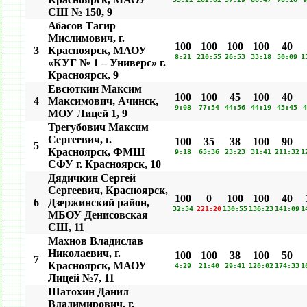
СШ № 150, 9
Абасов Тагир
Мислимович, г.
100
100
100
100
40
3
Красноярск, МАОУ
8:21
210:55
26:53
33:18
50:09
1
«КУГ № 1 – Универс» г.
Красноярск, 9
Евсюткин Максим
100
100
45
100
40
4
Максимович, Ачинск,
9:08
77:54
44:56
44:19
43:45
4
МОУ Лицей 1, 9
Трегубович Максим
Сергеевич, г.
100
35
38
100
90
5
Красноярск, ФМШ
9:18
65:36
23:23
31:41
211:32
1
СФУ г. Красноярск, 10
Дядичкин Сергей
Сергеевич, Красноярск,
100
0
100
100
40
6
Дзержинский район,
32:54
221:20
130:55
136:23
141:09
1
МБОУ Денисовская
СШ, 11
Махнов Владислав
Николаевич, г.
100
100
38
100
50
7
Красноярск, МАОУ
4:29
21:40
29:41
120:02
174:33
1
Лицей №7, 11
Шатохин Данил
Владимирович, г.