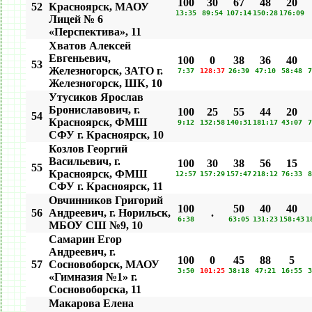
100
30
67
48
20
52
Красноярск, МАОУ
13:35
89:54
107:14
150:28
176:09
Лицей № 6
«Перспектива», 11
Хватов Алексей
Евгеньевич,
100
0
38
36
40
53
Железногорск, ЗАТО г.
7:37
128:37
26:39
47:10
58:48
7
Железногорск, ШК, 10
Утусиков Ярослав
Брониславович, г.
100
25
55
44
20
54
Красноярск, ФМШ
9:12
132:58
140:31
181:17
43:07
7
СФУ г. Красноярск, 10
Козлов Георгий
Васильевич, г.
100
30
38
56
15
55
Красноярск, ФМШ
12:57
157:29
157:47
218:12
76:33
8
СФУ г. Красноярск, 11
Овчинников Григорий
100
50
40
40
56
Андреевич, г. Норильск,
.
6:38
63:05
131:23
158:43
1
МБОУ СШ №9, 10
Самарин Егор
Андреевич, г.
100
0
45
88
5
57
Сосновоборск, МАОУ
3:50
101:25
38:18
47:21
16:55
3
«Гимназия №1» г.
Сосновоборска, 11
Макарова Елена