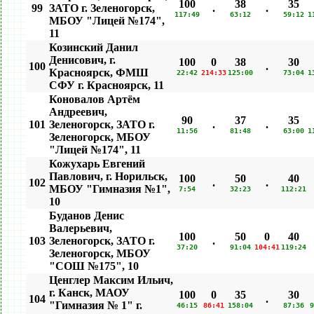
100
38
35
99
ЗАТО г. Зеленогорск,
.
.
117:49
63:12
59:12
1
МБОУ "Лицей №174",
11
Козинский Данил
Денисович, г.
100
0
38
30
100
.
Красноярск, ФМШ
22:42
214:33
125:00
73:04
1
СФУ г. Красноярск, 11
Коновалов Артём
Андреевич,
90
37
35
101
Зеленогорск, ЗАТО г.
.
.
11:56
81:48
63:00
1
Зеленогорск, МБОУ
"Лицей №174", 11
Кожухарь Евгений
Павлович, г. Норильск,
100
50
40
102
.
.
МБОУ "Гимназия №1",
7:54
32:23
112:21
10
Буданов Денис
Валерьевич,
100
50
0
40
103
Зеленогорск, ЗАТО г.
.
37:20
91:04
104:41
119:24
Зеленогорск, МБОУ
"СОШ №175", 10
Ценглер Максим Ильич,
г. Канск, МАОУ
100
0
35
30
104
.
"Гимназия № 1" г.
46:15
86:41
158:04
87:36
9