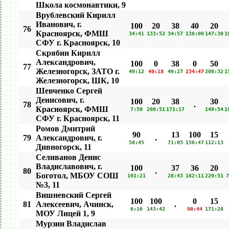
Школа космонавтики, 9
Врублевский Кирилл
Иванович, г.
100
20
38
40
20
76
Красноярск, ФМШ
34:41
133:52
34:57
138:00
147:30
1
СФУ г. Красноярск, 10
Скрябин Кирилл
Александрович,
100
0
38
0
50
77
Железногорск, ЗАТО г.
49:12
49:18
49:27
234:47
208:32
1
Железногорск, ШК, 10
Шевченко Сергей
Денисович, г.
100
20
38
30
78
.
Красноярск, ФМШ
7:59
208:51
171:17
149:54
1
СФУ г. Красноярск, 11
Ромов Дмитрий
90
13
100
15
79
Александрович, г.
.
58:45
71:05
156:47
112:13
Дивногорск, 11
Селиванов Денис
Владиславович, г.
100
37
36
20
80
.
Боготол, МБОУ СОШ
101:21
28:43
162:11
229:51
7
№3, 11
Вишневский Сергей
100
100
0
15
81
Алексеевич, Ачинск,
.
6:16
143:42
98:44
171:28
МОУ Лицей 1, 9
Мурзин Владислав