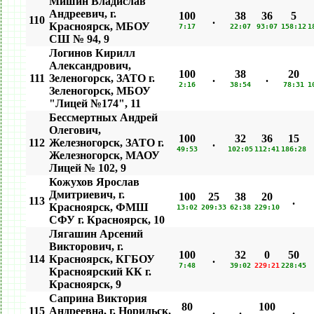
Мишин Владислав
Андреевич, г.
100
38
36
5
110
.
Красноярск, МБОУ
7:17
22:07
93:07
158:12
1
СШ № 94, 9
Логинов Кирилл
Александрович,
100
38
20
111
Зеленогорск, ЗАТО г.
.
.
2:16
38:54
78:31
1
Зеленогорск, МБОУ
"Лицей №174", 11
Бессмертных Андрей
Олегович,
100
32
36
15
112
Железногорск, ЗАТО г.
.
49:53
102:05
112:41
186:28
Железногорск, МАОУ
Лицей № 102, 9
Кожухов Ярослав
Дмитриевич, г.
100
25
38
20
113
.
Красноярск, ФМШ
13:02
209:33
62:38
229:10
СФУ г. Красноярск, 10
Лягашин Арсений
Викторович, г.
100
32
0
50
114
Красноярск, КГБОУ
.
7:48
39:02
229:21
228:45
Красноярский КК г.
Красноярск, 9
Саприна Виктория
80
100
115
Андреевна, г. Норильск,
.
.
.