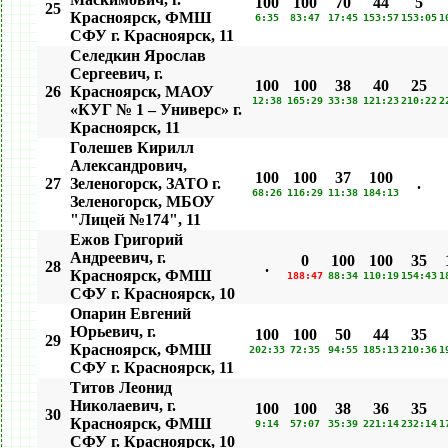
100
100
70
44
5
25
Красноярск, ФМШ
6:35
83:47
17:45
153:57
153:05
1
СФУ г. Красноярск, 11
Селедкин Ярослав
Сергеевич, г.
100
100
38
40
25
26
Красноярск, МАОУ
12:38
165:29
33:38
121:23
210:22
2
«КУГ № 1 – Универс» г.
Красноярск, 11
Голешев Кирилл
Александрович,
100
100
37
100
27
Зеленогорск, ЗАТО г.
.
68:26
116:29
11:38
184:13
Зеленогорск, МБОУ
"Лицей №174", 11
Ежов Григорий
Андреевич, г.
0
100
100
35
28
.
Красноярск, ФМШ
188:47
88:34
110:19
154:43
1
СФУ г. Красноярск, 10
Опарин Евгений
Юрьевич, г.
100
100
50
44
35
29
Красноярск, ФМШ
202:33
72:35
94:55
185:13
210:36
1
СФУ г. Красноярск, 11
Титов Леонид
Николаевич, г.
100
100
38
36
35
30
Красноярск, ФМШ
9:14
57:07
35:39
221:14
232:14
1
СФУ г. Красноярск, 10