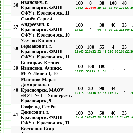
Иванович, г.
100
0
38
100
40
36
Красноярск, ФМШ
5:45
223:46
29:19
65:09
137:37
2
СФУ г. Красноярск, 11
Сычёв Сергей
Андреевич, г.
100
38
40
35
37
.
Красноярск, ФМШ
14:28
44:44
79:11
218:40
1
СФУ г. Красноярск, 10
Хохлов Кирилл
Германович, г.
100
100
55
4
25
38
Красноярск, ФМШ
12:45
216:22
52:41
226:02
166:21
2
СФУ г. Красноярск, 11
Высоцкая Ксения
100
100
100
39
Ивановна, Ачинск,
.
.
43:45
53:15
71:58
МОУ Лицей 1, 10
Маняпов Марат
Дамирович, г.
100
30
90
44
40
Красноярск, МАОУ
.
10:15
136:16
57:43
116:17
2
«КУГ № 1 – Универс» г.
Красноярск, 9
Гохфельд Семён
Денисович, г.
100
30
50
40
35
41
Красноярск, ФМШ
9:14
107:47
58:58
139:42
74:47
9
СФУ г. Красноярск, 11
Костюнин Егор