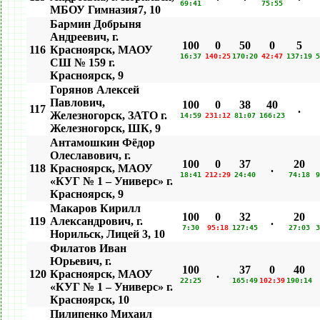
69:41
75:55
MБОУ Гимназия7, 10
Бармин Добрыня
Андреевич, г.
100
0
50
0
5
116
Красноярск, МАОУ
16:37
140:25
170:20
42:47
137:19
5
СШ № 159 г.
Красноярск, 9
Горянов Алексей
Павлович,
100
0
38
40
117
.
Железногорск, ЗАТО г.
14:59
231:12
81:07
166:23
Железногорск, ШК, 9
Антамошкин Фёдор
Олеславович, г.
100
0
37
20
118
Красноярск, МАОУ
.
18:41
212:29
24:40
74:18
9
«КУГ № 1 – Универс» г.
Красноярск, 9
Макаров Кирилл
100
0
32
20
119
Александрович, г.
.
7:30
95:18
127:45
27:03
3
Норильск, Лицей 3, 10
Филатов Иван
Юрьевич, г.
100
37
0
40
120
Красноярск, МАОУ
.
22:25
165:49
102:39
190:14
«КУГ № 1 – Универс» г.
Красноярск, 10
Пилипенко Михаил