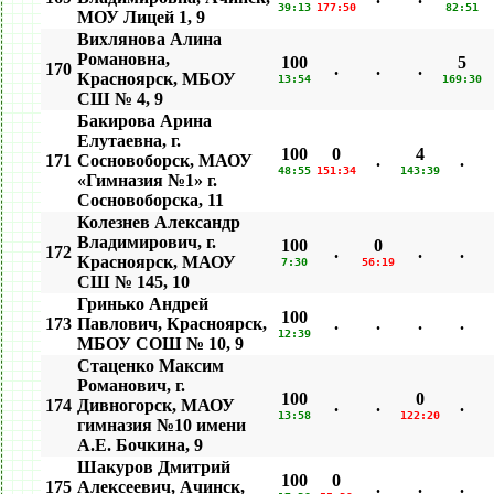
39:13
177:50
82:51
МОУ Лицей 1, 9
Вихлянова Алина
Романовна,
100
5
170
.
.
.
Красноярск, МБОУ
13:54
169:30
СШ № 4, 9
Бакирова Арина
Елутаевна, г.
100
0
4
171
Сосновоборск, МАОУ
.
.
48:55
151:34
143:39
«Гимназия №1» г.
Сосновоборска, 11
Колезнев Александр
Владимирович, г.
100
0
172
.
.
.
Красноярск, МАОУ
7:30
56:19
СШ № 145, 10
Гринько Андрей
100
173
Павлович, Красноярск,
.
.
.
.
12:39
МБОУ СОШ № 10, 9
Стаценко Максим
Романович, г.
100
0
174
Дивногорск, МАОУ
.
.
.
13:58
122:20
гимназия №10 имени
А.Е. Бочкина, 9
Шакуров Дмитрий
100
0
175
Алексеевич, Ачинск,
.
.
.