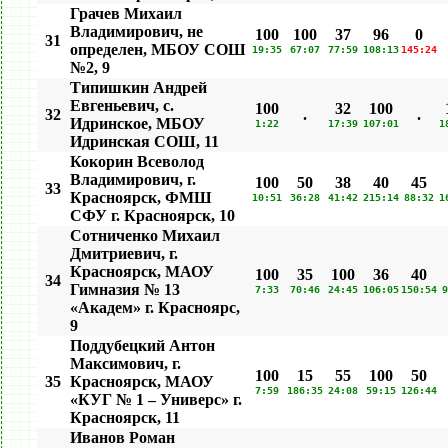
Грачев Михаил
Владимирович, не
100
100
37
96
0
31
определен, МБОУ СОШ
19:35
67:07
77:59
108:13
145:24
№2, 9
Типишкин Андрей
Евгеньевич, с.
100
32
100
32
.
.
Идринское, МБОУ
1:22
17:39
107:01
1
Идринская СОШ, 11
Кокорин Всеволод
Владимирович, г.
100
50
38
40
45
33
Красноярск, ФМШ
10:51
36:28
41:42
215:14
88:32
1
СФУ г. Красноярск, 10
Сотниченко Михаил
Дмитриевич, г.
Красноярск, МАОУ
100
35
100
36
40
34
Гимназия № 13
7:33
70:46
24:45
106:05
150:54
9
«Академ» г. Красноярс,
9
Поддубецкий Антон
Максимович, г.
100
15
55
100
50
35
Красноярск, МАОУ
7:59
186:35
24:08
59:15
126:44
«КУГ № 1 – Универс» г.
Красноярск, 11
Иванов Роман