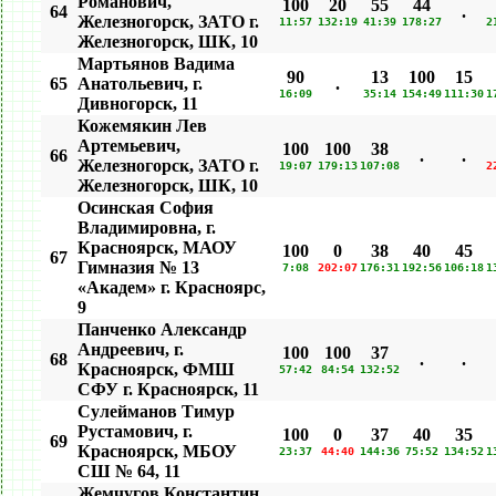
Романович,
100
20
55
44
64
.
Железногорск, ЗАТО г.
11:57
132:19
41:39
178:27
2
Железногорск, ШК, 10
Мартьянов Вадима
90
13
100
15
65
Анатольевич, г.
.
16:09
35:14
154:49
111:30
1
Дивногорск, 11
Кожемякин Лев
Артемьевич,
100
100
38
66
.
.
Железногорск, ЗАТО г.
19:07
179:13
107:08
2
Железногорск, ШК, 10
Осинская София
Владимировна, г.
Красноярск, МАОУ
100
0
38
40
45
67
Гимназия № 13
7:08
202:07
176:31
192:56
106:18
1
«Академ» г. Красноярс,
9
Панченко Александр
Андреевич, г.
100
100
37
68
.
.
Красноярск, ФМШ
57:42
84:54
132:52
СФУ г. Красноярск, 11
Сулейманов Тимур
Рустамович, г.
100
0
37
40
35
69
Красноярск, МБОУ
23:37
44:40
144:36
75:52
134:52
1
СШ № 64, 11
Жемчугов Константин