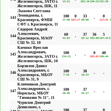
Железногорск, ЗАТО г.
13:21
202:16
194:25
231:50
Железногорск, ШК, 11
Лыкова Светлана
Леонидовна, г.
100
0
33
0
143
.
Красноярск, ФМШ
17:46
183:17
90:08
117:41
7
СФУ г. Красноярск, 11
Сидоров Андрей
Алексеевич,
60
37
36
5
144
.
Красноярск, МАОУ
43:03
85:12
203:08
197:43
2
СШ № 32, 10
Каешко Ярослав
Александрович,
100
0
40
145
.
.
Железногорск, ЗАТО г.
154:23
205:03
148:44
Железногорск, ШК, 10
Борзилов Данил
Александрович, г.
100
38
146
.
.
.
Красноярск, МБОУ
7:36
16:33
СШ № 31, 9
Ключников Дмитрий
Александрович, г.
100
37
147
.
.
.
Норильск, МБОУ
20:46
42:17
"Гимназия № 11", 11
Чурилов Дмитрий
Денисович, г.
100
37
0