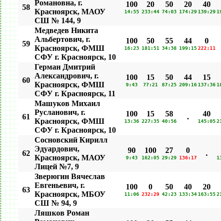
Романовна, г.
100
20
50
20
40
58
Красноярск, МАОУ
14:55
233:44
74:03
174:29
139:29
1
СШ № 144, 9
Медведев Никита
Альбертович, г.
100
50
55
44
0
59
Красноярск, ФМШ
16:23
181:51
34:38
199:15
222:11
СФУ г. Красноярск, 10
Герман Дмитрий
Александрович, г.
100
15
50
44
15
60
Красноярск, ФМШ
9:43
77:21
87:25
209:16
137:36
1
СФУ г. Красноярск, 11
Машуков Михаил
Русланович, г.
100
15
58
40
61
.
Красноярск, ФМШ
13:36
227:35
40:56
145:05
2
СФУ г. Красноярск, 10
Сосновский Кирилл
Эдуардович,
90
100
27
0
62
.
Красноярск, МАОУ
9:43
162:05
29:29
136:17
1
Лицей №7, 9
Зверюгин Вячеслав
Евгеньевич, г.
100
0
50
40
20
63
Красноярск, МБОУ
11:06
232:29
42:23
133:34
163:55
2
СШ № 94, 9
Ляшков Роман