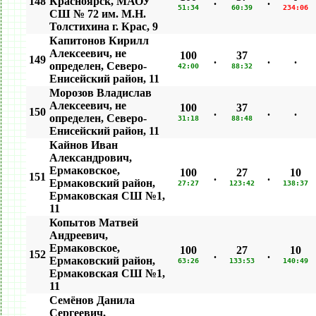
148
Красноярск, МАОУ
.
.
51:34
60:39
234:06
СШ № 72 им. М.Н.
Толстихина г. Крас, 9
Капитонов Кирилл
Алексеевич, не
100
37
149
.
.
.
определен, Северо-
42:00
88:32
Енисейский район, 11
Морозов Владислав
Алексеевич, не
100
37
150
.
.
.
определен, Северо-
31:18
88:48
Енисейский район, 11
Кайнов Иван
Александрович,
Ермаковское,
100
27
10
151
.
.
Ермаковский район,
27:27
123:42
138:37
Ермаковская СШ №1,
11
Копытов Матвей
Андреевич,
Ермаковское,
100
27
10
152
.
.
Ермаковский район,
63:26
133:53
140:49
Ермаковская СШ №1,
11
Семёнов Данила
Сергеевич,