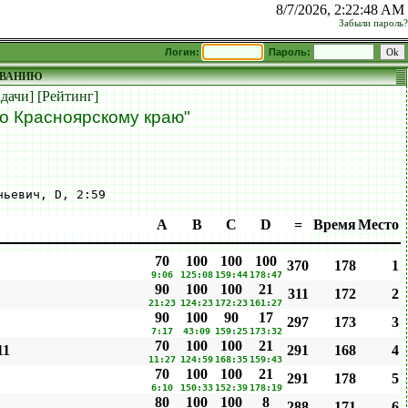
8/7/2026, 2:22:49 AM
Забыли пароль?
Логин:
Пароль:
ОВАНИЮ
адачи]
[Рейтинг]
о Красноярскому краю"
ньевич, D, 2:59
A
B
C
D
=
Время
Место
70
100
100
100
370
178
1
9:06
125:08
159:44
178:47
90
100
100
21
311
172
2
21:23
124:23
172:23
161:27
90
100
90
17
297
173
3
7:17
43:09
159:25
173:32
70
100
100
21
11
291
168
4
11:27
124:59
168:35
159:43
70
100
100
21
291
178
5
6:10
150:33
152:39
178:19
80
100
100
8
288
171
6