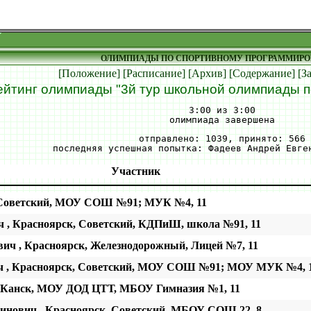
ОЛИМПИАДЫ ПО СПОРТИВНОМУ ПРОГРАММИР
[Положение]
[Расписание]
[Архив]
[Содержание]
[З
ейтинг олимпиады "3й тур школьной олимпиады п
3:00 из 3:00
олимпиада завершена
отправлено: 1039, принято: 566
последняя успешная попытка: Фадеев Андрей Евге
Участник
, Советский, МОУ СОШ №91; МУК №4, 11
 , Красноярск, Советский, КДПиШ, школа №91, 11
ич , Красноярск, Железнодорожный, Лицей №7, 11
ч , Красноярск, Советский, МОУ СОШ №91; МОУ МУК №4, 
, Канск, МОУ ДОД ЦТТ, МБОУ Гимназия №1, 11
инович , Красноярск, Советский, МБОУ СОШ 22, 8