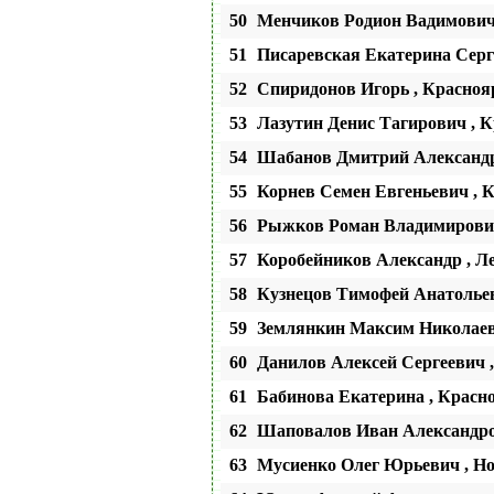
50
Менчиков Родион Вадимович
51
Писаревская Екатерина Сер
52
Спиридонов Игорь , Краснояр
53
Лазутин Денис Тагирович , К
54
Шабанов Дмитрий Александр
55
Корнев Семен Евгеньевич , 
56
Рыжков Роман Владимирович
57
Коробейников Александр , 
58
Кузнецов Тимофей Анатолье
59
Землянкин Максим Николаев
60
Данилов Алексей Сергеевич 
61
Бабинова Екатерина , Красно
62
Шаповалов Иван Александро
63
Мусиенко Олег Юрьевич , Но