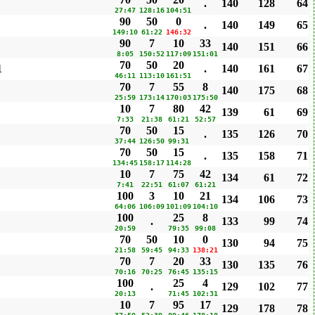
.
140
128
64
27:47
128:16
104:51
90
50
0
.
140
149
65
149:10
61:22
146:32
90
7
10
33
140
151
66
8:05
150:52
117:09
151:01
70
50
20
1
.
140
161
67
46:11
113:10
161:51
70
7
55
8
140
175
68
25:59
173:14
170:03
175:50
10
7
80
42
139
61
69
7:33
21:38
61:21
52:57
70
50
15
.
135
126
70
37:44
126:50
99:31
70
50
15
.
135
158
71
134:45
158:17
114:28
10
7
75
42
134
61
72
7:41
22:51
61:07
61:21
100
3
10
21
134
106
73
64:06
106:09
101:09
104:10
100
25
8
.
133
99
74
20:59
79:35
99:08
70
50
10
0
130
94
75
21:58
59:45
94:33
138:21
70
7
20
33
130
135
76
70:16
70:25
76:45
135:15
100
25
4
.
129
102
77
20:13
71:45
102:31
10
7
95
17
129
178
78