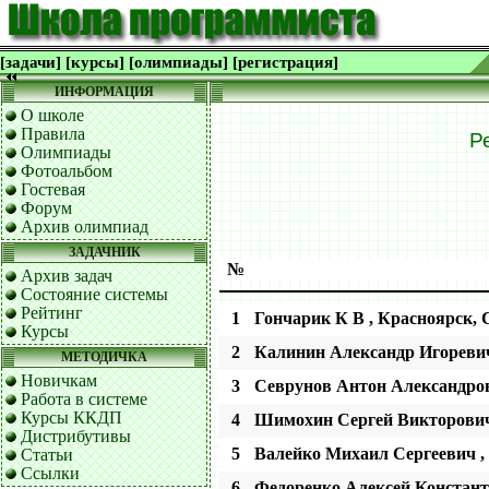
[задачи]
[курсы]
[олимпиады]
[регистрация]
ИНФОРМАЦИЯ
О школе
Правила
Р
Олимпиады
Фотоальбом
Гостевая
Форум
Архив олимпиад
ЗАДАЧНИК
№
Архив задач
Состояние системы
Рейтинг
1
Гончарик К В , Красноярск
Курсы
2
Калинин Александр Игоревич
МЕТОДИЧКА
Новичкам
3
Севрунов Антон Александров
Работа в системе
Курсы ККДП
4
Шимохин Сергей Викторови
Дистрибутивы
5
Валейко Михаил Сергеевич 
Статьи
Ссылки
6
Федоренко Алексей Констант