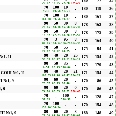
180
77
35
22:12
43:05
77:28
175:27
70
100
10
.
180
119
36
9:46
119:58
41:53
70
100
10
.
180
161
37
161:08
159:56
99:07
90
50
30
8
178
162
38
26:16
148:18
45:58
162:39
90
50
30
8
178
175
39
18:57
172:23
60:20
175:52
70
3
95
8
176
164
40
82:45
164:54
156:20
164:38
70
50
55
.
175
94
41
22:12
39:22
94:35
90
40
20
25
№1, 11
175
154
42
56:53
96:47
93:51
154:19
90
50
35
.
175
170
43
6:51
20:45
170:04
90
40
20
21
я СОШ №1, 11
171
154
44
100:03
99:46
46:47
154:22
90
60
20
Ш №1, 9
.
170
86
45
70:37
80:15
86:48
90
60
20
0
, 9
170
86
45
74:10
83:33
86:52
150:48
70
100
.
.
170
128
47
31:03
128:58
70
100
.
.
170
154
48
153:20
154:34
80
60
20
8
ОШ №1, 9
168
148
49
72:50
81:10
85:47
148:07