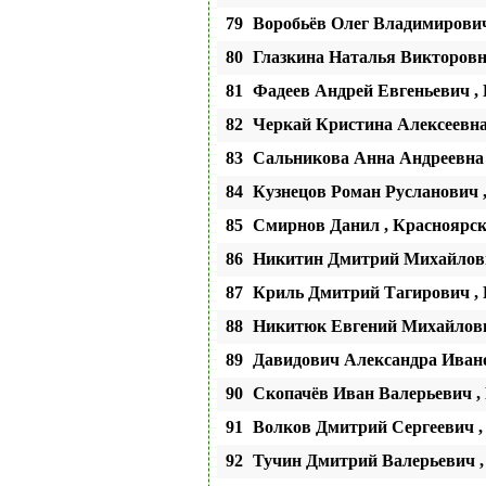
79
Воробьёв Олег Владимиров
80
Глазкина Наталья Викторовна
81
Фадеев Андрей Евгеньевич ,
82
Черкай Кристина Алексеевна
83
Сальникова Анна Андреевна
84
Кузнецов Роман Русланович ,
85
Смирнов Данил , Краснояр
86
Никитин Дмитрий Михайлови
87
Криль Дмитрий Тагирович ,
88
Никитюк Евгений Михайлович
89
Давидович Александра Иван
90
Скопачёв Иван Валерьевич
91
Волков Дмитрий Сергеевич ,
92
Тучин Дмитрий Валерьевич 