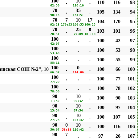
100
10
.
.
110
116
93
62:50
116:10
70
35
.
.
105
134
94
98:15
134:51
70
7
10
17
104
170
95
92:28
170:53
160:53
160:25
70
25
8
.
103
101
96
28:51
79:09
101:10
100
.
.
.
100
42
97
42:07
100
.
.
.
100
53
98
53:40
100
.
.
.
100
55
99
55:11
100
0
гашская СОШ №2", 10
.
.
100
66
100
66:37
114:06
100
.
.
.
100
77
101
77:29
100
.
.
.
100
78
102
78:56
90
10
.
.
100
90
103
11:32
90:32
90
10
.
.
100
97
104
13:34
97:54
90
10
.
.
100
107
105
27:23
107:42
90
0
10
.
100
116
106
50:07
58:18
116:42
90
7
.
.
97
26
107