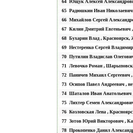
64
Ющук Алексей Александровна
65
Радюшкин Иван Николаевич ,
66
Михайлов Сергей Александро
67
Килин Дмитрий Евгеньевич ,
68
Бухарин Влад , Красноярск
69
Нестеренко Сергей Владимир
70
Путилин Владислав Олегович
71
Левочко Роман , Шарыповс
72
Паничев Михаил Сергеевич 
73
Осипов Павел Андреевич , н
74
Шаталов Иван Анатольевич 
75
Лихтер Семен Александрович
76
Козловская Лена , Красноярс
77
Зотов Юрий Викторович , Ка
78
Прокопенко Данил Александр