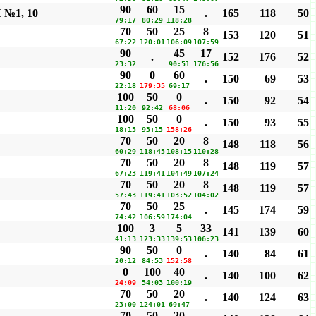
90
60
15
 №1, 10
.
165
118
50
79:17
80:29
118:28
70
50
25
8
153
120
51
67:22
120:01
106:09
107:59
90
45
17
.
152
176
52
23:32
90:51
176:56
90
0
60
.
150
69
53
22:18
179:35
69:17
100
50
0
.
150
92
54
11:20
92:42
68:06
100
50
0
.
150
93
55
18:15
93:15
158:26
70
50
20
8
148
118
56
60:29
118:45
108:15
110:28
70
50
20
8
148
119
57
67:23
119:41
104:49
107:24
70
50
20
8
148
119
57
57:43
119:41
103:52
104:02
70
50
25
.
145
174
59
74:42
106:59
174:04
100
3
5
33
141
139
60
41:13
123:33
139:53
106:23
90
50
0
.
140
84
61
20:12
84:53
152:58
0
100
40
.
140
100
62
24:09
54:03
100:19
70
50
20
.
140
124
63
23:00
124:01
69:47
70
50
20