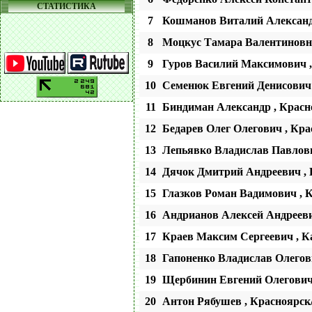
СТАТИСТИКА
7
Кошманов Виталий Александ
8
Моцкус Тамара Валентиновна
9
Гуров Василий Максимович ,
10
Семенюк Евгений Денисович
11
Биндиман Александр , Крас
12
Бедарев Олег Олегович , Кр
13
Лепьявко Владислав Павлов
14
Дячок Дмитрий Андреевич ,
15
Глазков Роман Вадимович , 
16
Андрианов Алексей Андрееви
17
Краев Максим Сергеевич , К
18
Гапоненко Владислав Олегов
19
Щербинин Евгений Олегович
20
Aнтон Рябушев , Красноярск