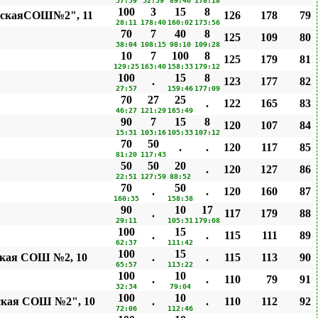
37:59
52:39
89:46
178:18
100
3
15
8
ашскаяСОШ№2", 11
126
178
79
28:11
178:40
160:02
173:56
70
7
40
8
125
109
80
38:04
108:15
98:10
109:28
10
7
100
8
125
179
81
129:25
163:40
158:33
179:12
100
15
8
.
123
177
82
27:57
159:46
177:09
70
27
25
.
122
165
83
46:27
121:29
165:49
90
7
15
8
120
107
84
15:31
103:16
105:33
107:12
70
50
.
.
120
117
85
81:20
117:43
50
50
20
.
120
127
86
22:51
127:59
88:52
70
50
.
.
120
160
87
160:35
158:38
90
10
17
.
117
179
88
29:11
105:31
179:08
100
15
.
.
115
111
89
62:37
111:42
100
15
ская СОШ №2, 10
.
.
115
113
90
65:57
113:22
100
10
.
.
110
79
91
32:34
79:04
100
10
ская СОШ №2", 10
.
.
110
112
92
72:06
112:46