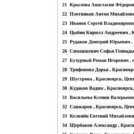
21
Крылова Анастасия Фёдоровн
22
Плотников Антон Михайлови
23
Иванов Сергей Владимирович
24
Цыбин Кирилл Андреевич , 
25
Рудаков Дмитрий Юрьевич ,
26
Симашкевич Софья Геннадьев
27
Бузурный Роман Игоревич ,
28
Трифонова Дарья , Красноя
29
Шустрова , Красноярск, Це
30
Кудаков Вадим , Красноярск
31
Васильева Ксения Валерьевна
32
Санжаров , Красноярск, Це
33
Келвийн Евгений Михайлович
34
Щербаков Александр , Крас