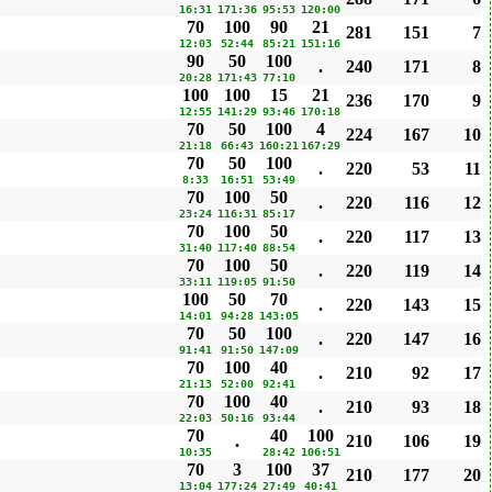
16:31
171:36
95:53
120:00
70
100
90
21
281
151
7
12:03
52:44
85:21
151:16
90
50
100
.
240
171
8
20:28
171:43
77:10
100
100
15
21
236
170
9
12:55
141:29
93:46
170:18
70
50
100
4
224
167
10
21:18
66:43
160:21
167:29
70
50
100
.
220
53
11
8:33
16:51
53:49
70
100
50
.
220
116
12
23:24
116:31
85:17
70
100
50
.
220
117
13
31:40
117:40
88:54
70
100
50
.
220
119
14
33:11
119:05
91:50
100
50
70
.
220
143
15
14:01
94:28
143:05
70
50
100
.
220
147
16
91:41
91:50
147:09
70
100
40
.
210
92
17
21:13
52:00
92:41
70
100
40
.
210
93
18
22:03
50:16
93:44
70
40
100
.
210
106
19
10:35
28:42
106:51
70
3
100
37
210
177
20
13:04
177:24
27:49
40:41