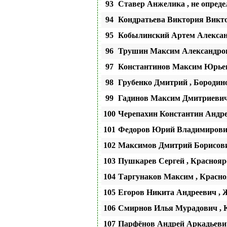
93
Ставер Анжелика , не опреде
94
Кондратьева Виктория Виктор
95
Кобылинский Артем Алексан
96
Трушин Максим Александров
97
Константинов Максим Юрьев
98
Грубенко Дмитрий , Бороди
99
Гадинов Максим Дмитриевич
100
Черепахин Константин Анд
101
Федоров Юрий Владимирович
102
Максимов Дмитрий Борисови
103
Пушкарев Сергей , Красноярс
104
Таргунаков Максим , Красноя
105
Егоров Никита Андреевич , Ж
106
Смирнов Илья Мурадович , К
107
Парфёнов Андрей Аркадьевич