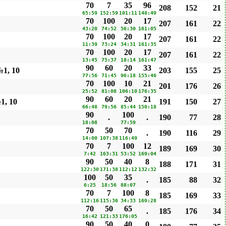
70
7
35
96
208
152
21
65:59
152:59
101:11
148:49
70
100
20
17
207
161
22
43:20
74:52
56:30
161:05
70
100
20
17
207
161
22
11:39
73:24
34:31
161:35
70
100
20
17
207
161
22
13:45
75:37
18:14
161:47
90
60
20
33
1, 10
203
155
25
77:56
71:45
96:18
155:46
70
100
10
21
201
176
26
25:52
81:08
106:10
176:35
90
60
20
21
1, 10
191
150
27
66:48
79:56
85:44
150:18
90
100
.
.
190
77
28
18:08
77:59
70
50
70
.
190
116
29
14:00
107:38
116:49
70
7
100
12
189
169
30
7:42
163:31
53:52
169:04
90
50
40
8
188
171
31
122:30
171:38
112:12
132:32
100
50
35
.
185
88
32
6:25
18:56
88:07
70
7
100
8
185
169
33
112:16
115:36
34:33
169:28
70
50
65
.
185
176
34
16:42
121:33
176:05
90
50
40
0