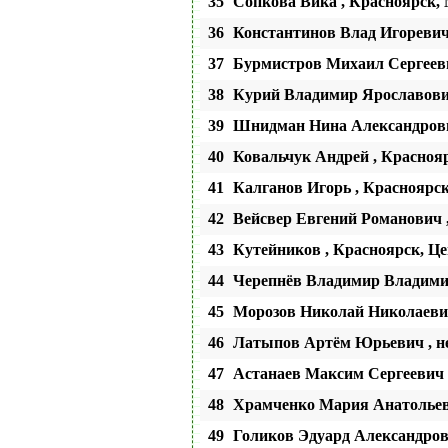
35
Сопкова Вика , Красноярск
36
Константинов Влад Игоревич
37
Бурмистров Михаил Сергеев
38
Курий Владимир Ярославови
39
Шнидман Нина Александровн
40
Ковальчук Андрей , Красноя
41
Калганов Игорь , Красноярс
42
Вейсвер Евгений Романович
43
Кутейников , Красноярск, 
44
Черепнёв Владимир Владими
45
Морозов Николай Николаеви
46
Латыпов Артём Юрьевич , н
47
Астанаев Максим Сергееви
48
Храмченко Мария Анатольев
49
Голиков Эдуард Александро