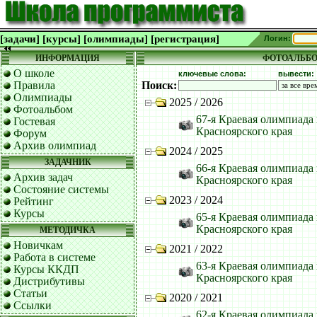
[задачи]
[курсы]
[олимпиады]
[регистрация]
Логин:
ИНФОРМАЦИЯ
ФОТОАЛЬБ
О школе
ключевые слова:
вывести:
Правила
Поиск:
Олимпиады
2025 / 2026
Фотоальбом
67-я Краевая олимпиада
Гостевая
Красноярского края
Форум
Архив олимпиад
2024 / 2025
ЗАДАЧНИК
66-я Краевая олимпиада
Архив задач
Красноярского края
Состояние системы
2023 / 2024
Рейтинг
Курсы
65-я Краевая олимпиада
Красноярского края
МЕТОДИЧКА
Новичкам
2021 / 2022
Работа в системе
63-я Краевая олимпиада
Курсы ККДП
Красноярского края
Дистрибутивы
Статьи
2020 / 2021
Ссылки
62-я Краевая олимпиада