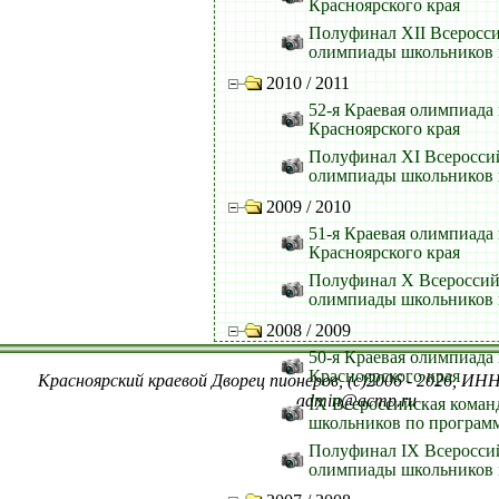
Красноярского края
Полуфинал XII Всеросс
олимпиады школьников
2010 / 2011
52-я Краевая олимпиада
Красноярского края
Полуфинал XI Всеросси
олимпиады школьников
2009 / 2010
51-я Краевая олимпиада
Красноярского края
Полуфинал X Всероссий
олимпиады школьников
2008 / 2009
50-я Краевая олимпиада
Красноярского края
Красноярский краевой Дворец пионеров, (c)2006 - 2026, ИНН
admin@acmp.ru
IX Всероссийская коман
школьников по програ
Полуфинал IX Всеросси
олимпиады школьников