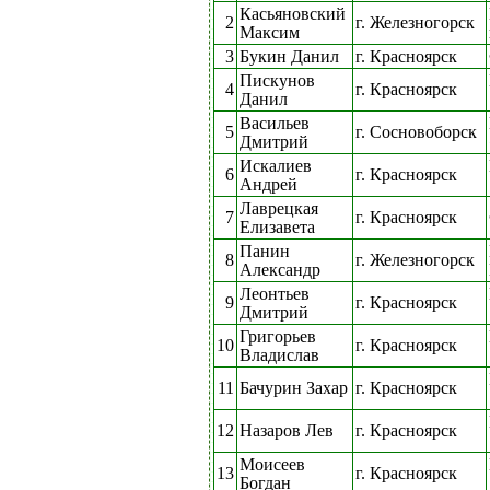
Касьяновский
2
г. Железногорск
Максим
3
Букин Данил
г. Красноярск
Пискунов
4
г. Красноярск
Данил
Васильев
5
г. Сосновоборск
Дмитрий
Искалиев
6
г. Красноярск
Андрей
Лаврецкая
7
г. Красноярск
Елизавета
Панин
8
г. Железногорск
Александр
Леонтьев
9
г. Красноярск
Дмитрий
Григорьев
10
г. Красноярск
Владислав
11
Бачурин Захар
г. Красноярск
12
Назаров Лев
г. Красноярск
Моисеев
13
г. Красноярск
Богдан