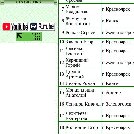
Ярослав
СТАТИСТИКА
Махнов
7
г. Красноярск
Владислав
Жемчугов
8
г. Канск
Константин
9
Ренкас Сергей
г. Железногорс
10
Завалин Егор
г. Красноярск
Лысенко
11
г. Красноярск
Георгий
Харчишин
12
г. Железногорс
Гордей
Циулин
13
г. Красноярск
Артемий
14
Иванов Роман
г. Канск
Монастыршин
15
г. Ачинск
Анатолий
16
Логинов Кирилл
г. Зеленогорск
Леонтьева
17
г. Красноярск
Екатерина
18
Костюнин Егор
г. Красноярск