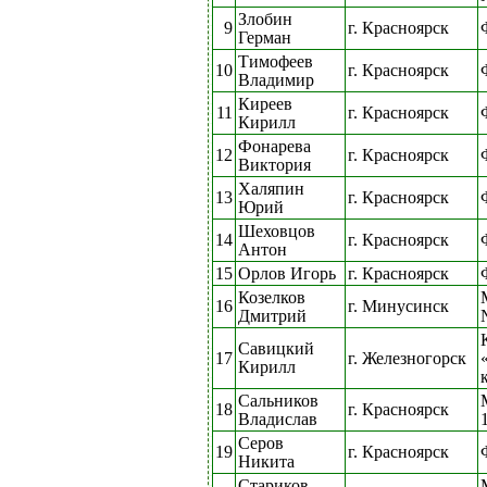
Злобин
9
г. Красноярск
Герман
Тимофеев
10
г. Красноярск
Владимир
Киреев
11
г. Красноярск
Кирилл
Фонарева
12
г. Красноярск
Виктория
Халяпин
13
г. Красноярск
Юрий
Шеховцов
14
г. Красноярск
Антон
15
Орлов Игорь
г. Красноярск
Козелков
16
г. Минусинск
Дмитрий
Савицкий
17
г. Железногорск
Кирилл
Сальников
18
г. Красноярск
Владислав
Серов
19
г. Красноярск
Никита
Стариков