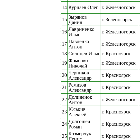
14
Курцаев Олег
г. Железногорск
Зырянов
15
г. Зеленогорск
Данил
Лавриненко
16
г. Железногорск
Илья
Павленко
17
г. Железногорск
Антон
18
Солнцев Илья
г. Красноярск
Фоменко
19
г. Железногорск
Николай
Черников
20
г. Красноярск
Александр
Ремизов
21
г. Красноярск
Александр
Долиденок
22
г. Железногорск
Антон
Юськив
23
г. Красноярск
Алексей
Долгошей
24
г. Красноярск
Роман
Козмерчук
25
г. Красноярск
Денис