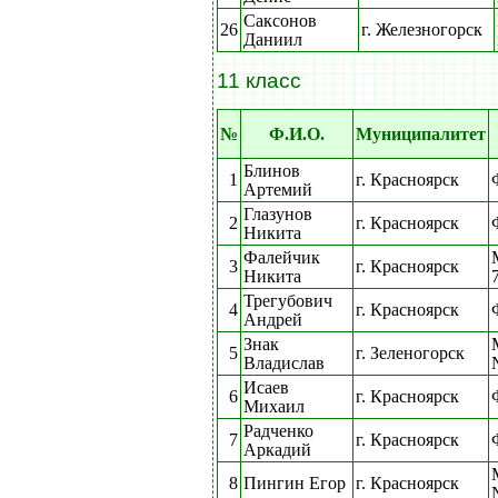
Саксонов
26
г. Железногорск
Даниил
11 класс
№
Ф.И.О.
Муниципалитет
Блинов
1
г. Красноярск
Артемий
Глазунов
2
г. Красноярск
Никита
Фалейчик
3
г. Красноярск
Никита
Трегубович
4
г. Красноярск
Андрей
Знак
5
г. Зеленогорск
Владислав
Исаев
6
г. Красноярск
Михаил
Радченко
7
г. Красноярск
Аркадий
8
Пингин Егор
г. Красноярск