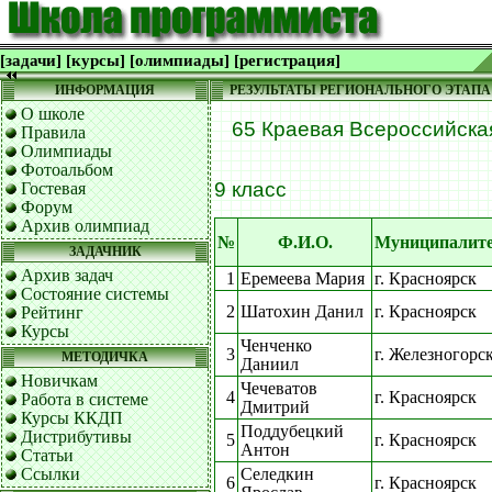
[задачи]
[курсы]
[олимпиады]
[регистрация]
ИНФОРМАЦИЯ
РЕЗУЛЬТАТЫ РЕГИОНАЛЬНОГО ЭТАПА В
О школе
65 Краевая Всероссийска
Правила
Олимпиады
Фотоальбом
9 класс
Гостевая
Форум
Архив олимпиад
№
Ф.И.О.
Муниципалит
ЗАДАЧНИК
Архив задач
1
Еремеева Мария
г. Красноярск
Состояние системы
2
Шатохин Данил
г. Красноярск
Рейтинг
Курсы
Ченченко
3
г. Железногорс
МЕТОДИЧКА
Даниил
Новичкам
Чечеватов
4
г. Красноярск
Работа в системе
Дмитрий
Курсы ККДП
Поддубецкий
Дистрибутивы
5
г. Красноярск
Антон
Статьи
Ссылки
Селедкин
6
г. Красноярск