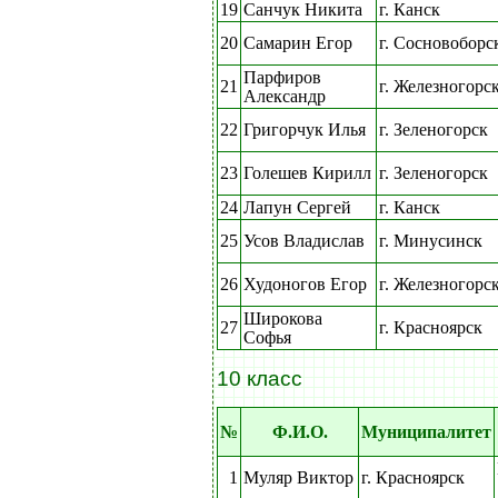
19
Санчук Никита
г. Канск
20
Самарин Егор
г. Сосновоборс
Парфиров
21
г. Железногорс
Александр
22
Григорчук Илья
г. Зеленогорск
23
Голешев Кирилл
г. Зеленогорск
24
Лапун Сергей
г. Канск
25
Усов Владислав
г. Минусинск
26
Худоногов Егор
г. Железногорс
Широкова
27
г. Красноярск
Софья
10 класс
№
Ф.И.О.
Муниципалитет
1
Муляр Виктор
г. Красноярск