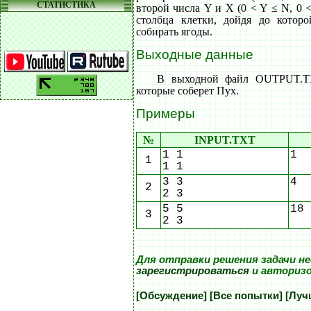
СТАТИСТИКА
второй числа Y и X (0 < Y ≤ N, 0 
столбца клетки, дойдя до котор
собирать ягоды.
Выходные данные
В выходной файл OUTPUT.TX
которые соберет Пух.
Примеры
№
INPUT.TXT
1 1
1
1
1 1
3 3
4
2
2 3
5 5
18
3
2 3
Для отправки решения задачи н
зарегистрироваться
и авториз
[Обсуждение]
[Все попытки]
[Луч