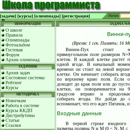
[задачи]
[курсы]
[олимпиады]
[регистрация]
Логин:
ИНФОРМАЦИЯ
ЗАДАЧА №9
О школе
Винни-п
Правила
Олимпиады
(Время: 1 сек. Память: 16 
Фотоальбом
Винни-Пух стоит н
Гостевая
прямоугольном поле размером N×
Форум
клеток. В каждой клетке растет 
Архив олимпиад
одной ягоде. В начальный момен
ЗАДАЧНИК
времени он стоит на левой верхн
Архив задач
клетке. Он начинает собирать яго
Состояние системы
по верхнему краю поля. Если о
Рейтинг
доходит до края поля или до пуст
Курсы
клетки, он поворачивается на 9
градусов вправо и продолжае
МЕТОДИЧКА
собирать ягоды. Но дойдя до 
Новичкам
вспоминает, что его ждет Пятачок, и
Работа в системе
Курсы ККДП
Входные данные
Дистрибутивы
Статьи
В первой строке входного
Ссылки
размеры поляны N и M (0 < N, M ≤ 