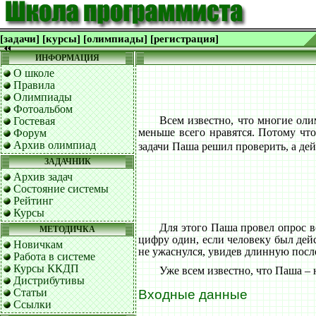
[задачи]
[курсы]
[олимпиады]
[регистрация]
ИНФОРМАЦИЯ
О школе
Правила
Олимпиады
Фотоальбом
Всем известно, что многие оли
Гостевая
меньше всего нравятся. Потому что
Форум
Архив олимпиад
задачи Паша решил проверить, а дей
ЗАДАЧНИК
Архив задач
Состояние системы
Рейтинг
Курсы
Для этого Паша провел опрос в
МЕТОДИЧКА
цифру один, если человеку был дей
Новичкам
не ужаснулся, увидев длинную после
Работа в системе
Курсы ККДП
Уже всем известно, что Паша –
Дистрибутивы
Статьи
Входные данные
Ссылки