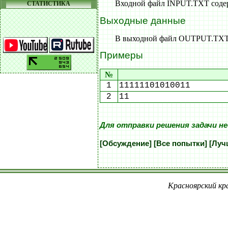
Входной файл INPUT.TXT содер
СТАТИСТИКА
Выходные данные
В выходной файл OUTPUT.TXT в
Примеры
№
1
11111101010011
2
11
Для отправки решения задачи н
[Обсуждение]
[Все попытки]
[Луч
Красноярский кра