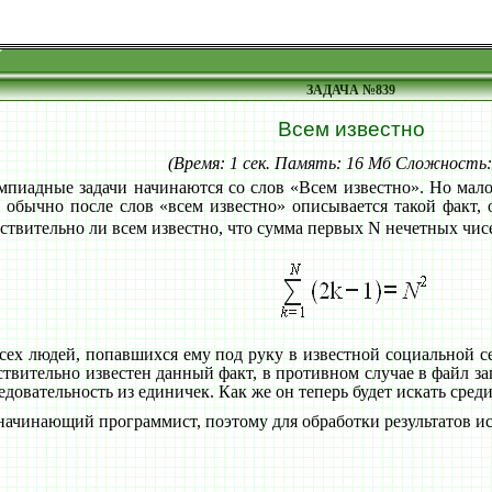
ЗАДАЧА №839
Всем известно
(Время: 1 сек. Память: 16 Мб Сложность
мпиадные задачи начинаются со слов «Всем известно». Но мал
 обычно после слов «всем известно» описывается такой факт,
ствительно ли всем известно, что сумма первых N нечетных чис
сех людей, попавшихся ему под руку в известной социальной се
ствительно известен данный факт, в противном случае в файл з
довательность из единичек. Как же он теперь будет искать сред
 начинающий программист, поэтому для обработки результатов ис