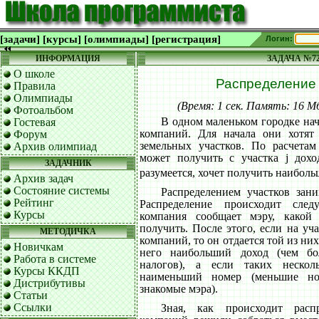
[задачи]
[курсы]
[олимпиады]
[регистрация]
Логин:
ИНФОРМАЦИЯ
ЗАДАЧА №7
О школе
Распределение 
Правила
Олимпиады
(Время: 1 сек. Память: 16 
Фотоальбом
В одном маленьком городке на
Гостевая
компаний. Для начала они хотят
Форум
земельных участков. По расчетам
Архив олимпиад
может получить с участка j дохо
ЗАДАЧНИК
разумеется, хочет получить наиболь
Архив задач
Состояние системы
Распределением участков зани
Рейтинг
Распределение происходит сле
Курсы
компания сообщает мэру, какой
получить. После этого, если на уч
МЕТОДИЧКА
компаний, то он отдается той из них
Новичкам
него наибольший доход (чем бо
Работа в системе
налогов), а если таких нескол
Курсы ККДП
наименьший номер (меньшие ном
Дистрибутивы
знакомые мэра).
Статьи
Ссылки
Зная, как происходит распр