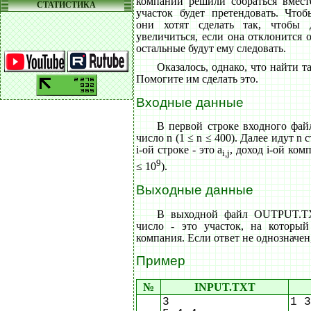
компаний решили собраться вмест
СТАТИСТИКА
участок будет претендовать. Чтоб
они хотят сделать так, чтобы
увеличиться, если она отклонится 
остальные будут ему следовать.
Оказалось, однако, что найти т
Помогите им сделать это.
Входные данные
В первой строке входного фа
число n (1 ≤ n ≤ 400). Далее идут n с
i-ой строке - это a
, доход i-ой комп
i,j
9
≤ 10
).
Выходные данные
В выходной файл OUTPUT.TXT
число - это участок, на который
компания. Если ответ не однозначен
Пример
№
INPUT.TXT
3
1 3