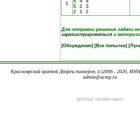
5 4 4
1
5 2 3
2 1 2
Для отправки решения задачи н
зарегистрироваться
и авториз
[Обсуждение]
[Все попытки]
[Луч
Красноярский краевой Дворец пионеров, (c)2006 - 2026, ИНН
admin@acmp.ru
рейтинг онлайн-школ