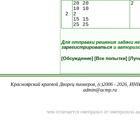
20 20
2
10 10
2
2
15 15
25 25
Для отправки решения задачи н
зарегистрироваться
и авториз
[Обсуждение]
[Все попытки]
[Луч
Красноярский краевой Дворец пионеров, (c)2006 - 2026, ИНН
admin@acmp.ru
чем отличается омепразол от омепразола а