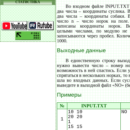
СТАТИСТИКА
Во входном файле INPUT.TXT 
два числа – координаты суслика. 
два числа – координаты собаки. В
число n – число норок на поле
записаны координаты норок. В
целыми числами, по модулю не
записываются через пробел. Колич
1000.
Выходные данные
В единственную строку выхо
нужно вывести число – номер но
возможность в ней спастись. Если 
спрятаться в нескольких норках, то 
шла во входных данных. Если сусл
выведите в выходной файл «NO» (бе
Примеры
№
INPUT.TXT
10 10
NO
20 20
1
1
15 15