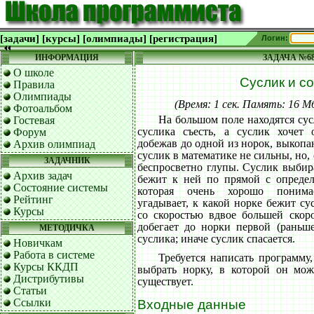
[задачи]
[курсы]
[олимпиады]
[регистрация]
Логин:
ИНФОРМАЦИЯ
ЗАДАЧА №6
О школе
Суслик и с
Правила
Олимпиады
(Время: 1 сек. Память: 16 
Фотоальбом
На большом поле находятся сус
Гостевая
суслика съесть, а суслик хочет о
Форум
добежав до одной из норок, выкопа
Архив олимпиад
суслик в математике не сильны, но, 
ЗАДАЧНИК
беспросветно глупы. Суслик выбир
Архив задач
бежит к ней по прямой с определ
Состояние системы
которая очень хорошо понима
Рейтинг
угадывает, к какой норке бежит су
Курсы
со скоростью вдвое большей скоро
добегает до норки первой (раньше
МЕТОДИЧКА
суслика; иначе суслик спасается.
Новичкам
Работа в системе
Требуется написать программу
Курсы ККДП
выбрать норку, в которой он може
Дистрибутивы
существует.
Статьи
Ссылки
Входные данные