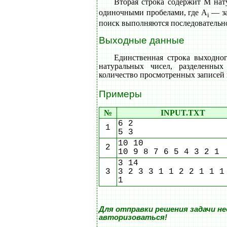
Вторая строка содержит M нат
одиночными пробелами, где A
— за
i
поиск выполняются последовательно
Выходные данные
Единственная строка выходн
натуральных чисел, разделенны
количество просмотренных записей 
Примеры
№
INPUT.TXT
6 2
1
5 3
10 10
2
10 9 8 7 6 5 4 3 2 1
3 14
3
3 2 3 3 1 1 2 2 1 1 1
1
Для отправки решения задачи н
авторизоваться!