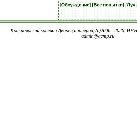
[Обсуждение]
[Все попытки]
[Луч
Красноярский краевой Дворец пионеров, (c)2006 - 2026, ИНН
admin@acmp.ru