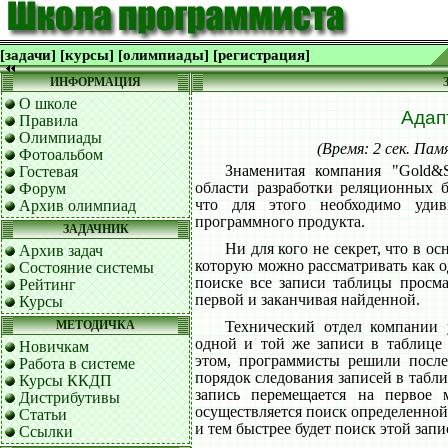
[задачи]
[курсы]
[олимпиады]
[регистрация]
ИНФОРМАЦИЯ
О школе
Адап
Правила
Олимпиады
(Время: 2 сек. Па
Фотоальбом
Знаменитая компания "Gold&S
Гостевая
области разработки реляционных б
Форум
что для этого необходимо удив
Архив олимпиад
программного продукта.
ЗАДАЧНИК
Ни для кого не секрет, что в о
Архив задач
которую можно рассматривать как о
Состояние системы
поиске все записи таблицы просма
Рейтинг
первой и заканчивая найденной.
Курсы
МЕТОДИЧКА
Технический отдел компании у
одной и той же записи в таблице 
Новичкам
этом, программисты решили после
Работа в системе
порядок следования записей в табл
Курсы ККДП
запись перемещается на первое 
Дистрибутивы
осуществляется поиск определенной 
Статьи
и тем быстрее будет поиск этой запи
Ссылки