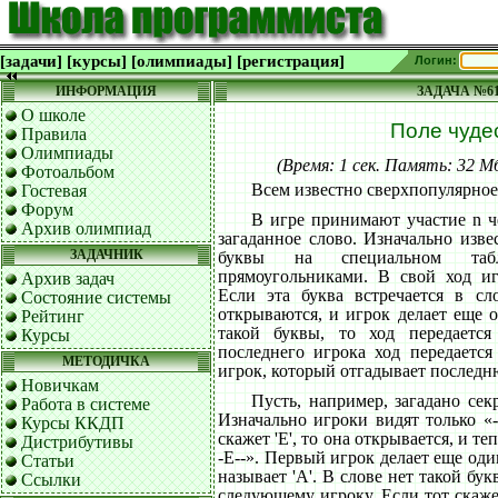
[задачи]
[курсы]
[олимпиады]
[регистрация]
Логин:
ИНФОРМАЦИЯ
ЗАДАЧА №6
О школе
Поле чудес
Правила
Олимпиады
(Время: 1 сек. Память: 32 
Фотоальбом
Всем известно сверхпопулярное
Гостевая
Форум
В игре принимают участие n че
Архив олимпиад
загаданное слово. Изначально изве
ЗАДАЧНИК
буквы на специальном таб
прямоугольниками. В свой ход иг
Архив задач
Если эта буква встречается в сл
Состояние системы
открываются, и игрок делает еще о
Рейтинг
такой буквы, то ход передаетс
Курсы
последнего игрока ход передается
МЕТОДИЧКА
игрок, который отгадывает последн
Новичкам
Пусть, например, загадано се
Работа в системе
Изначально игроки видят только «-
Курсы ККДП
скажет 'E', то она открывается, и те
Дистрибутивы
-E--». Первый игрок делает еще один
Статьи
называет 'A'. В слове нет такой бук
Ссылки
следующему игроку. Если тот скажет 