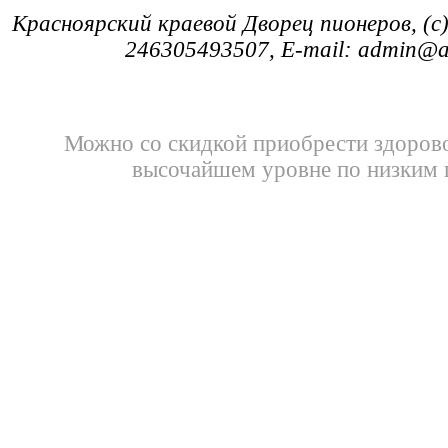
Красноярский краевой Дворец пионеров, (c
246305493507, E-mail: admin@
Можно со скидкой приобрести
здоров
высочайшем уровне по низким 