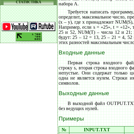
СТАТИСТИКА
набора A.
Требуется написать программу,
определит, максимальное число, пр
(x – y), где x принадлежит NUM(S)
Например, если s = «25», t = «12»
25 и 52, NUM(T) – числа 12 и 21;
будут: 25 – 12 = 13, 25 – 21 = 4, 52
этих разностей максимальным число
Входные данные
Первая строка входного фа
строку s, вторая строка входного фа
непустые. Они содержат только ц
одна не является нулем. Строки и
символов.
Выходные данные
В выходной файл OUTPUT.TXT
без ведущих нулей.
Примеры
№
INPUT.TXT