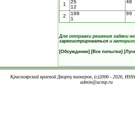
25
40
1
12
100
99
2
1
Для отправки решения задачи н
зарегистрироваться
и авториз
[Обсуждение]
[Все попытки]
[Луч
Красноярский краевой Дворец пионеров, (c)2006 - 2026, ИНН
admin@acmp.ru