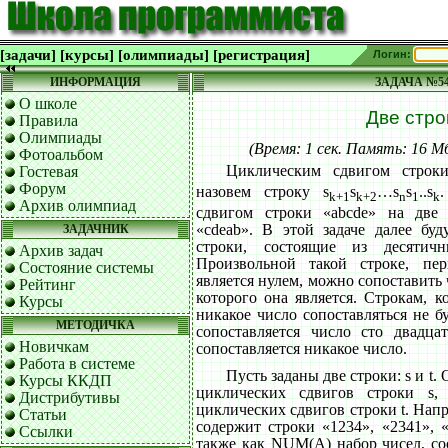
[задачи]
[курсы]
[олимпиады]
[регистрация]
Логин:
ИНФОРМАЦИЯ
ЗАДАЧА №5
О школе
Две стро
Правила
Олимпиады
(Время: 1 сек. Память: 16 
Фотоальбом
Циклическим сдвигом строк
Гостевая
Форум
назовем строку s
s
…s
s
..s
.
k+1
k+2
n
1
k
Архив олимпиад
сдвигом строки «abcde» на две 
«cdeab». В этой задаче далее буд
ЗАДАЧНИК
строки, состоящие из десят
Архив задач
Произвольной такой строке, пе
Состояние системы
является нулем, можно сопоставить
Рейтинг
которого она является. Строкам, к
Курсы
никакое число сопоставляться не б
МЕТОДИЧКА
сопоставляется число сто двадца
Новичкам
сопоставляется никакое число.
Работа в системе
Пусть заданы две строки: s и t.
Курсы ККДП
циклических сдвигов строки s
Дистрибутивы
циклических сдвигов строки t. Напри
Статьи
содержит строки «1234», «2341», 
Ссылки
также как NUM(A) набор чисел, со