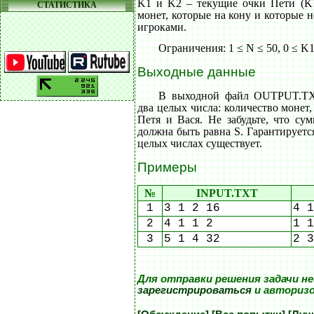
K1 и K2 – текущие очки Пети (K1
СТАТИСТИКА
монет, которые на кону и которые 
игроками.
Ограничения: 1 ≤ N ≤ 50, 0 ≤ K1
Выходные данные
В выходной файл OUTPUT.TXT
два целых числа: количество монет
Петя и Вася. Не забудьте, что су
должна быть равна S. Гарантируетс
целых числах существует.
Примеры
№
INPUT.TXT
1
3 1 2 16
4 1
2
4 1 1 2
1 1
3
5 1 4 32
2 3
Для отправки решения задачи н
зарегистрироваться
и авториз