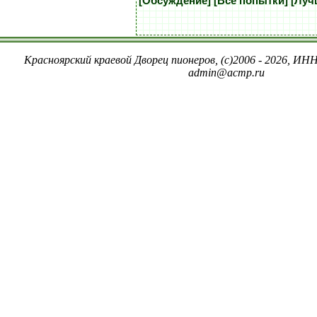
[Обсуждение]
[Все попытки]
[Луч
Красноярский краевой Дворец пионеров, (c)2006 - 2026, ИНН
admin@acmp.ru