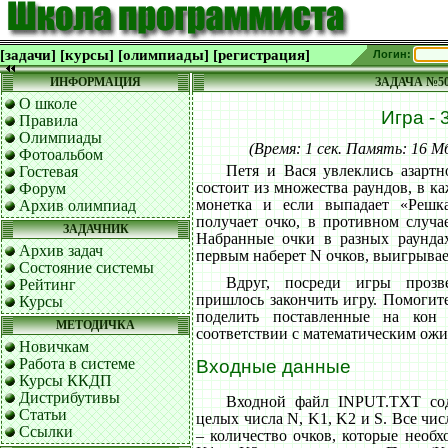
[задачи]
[курсы]
[олимпиады]
[регистрация]
Логин:
ИНФОРМАЦИЯ
ЗАДАЧА №5
О школе
Игра - 
Правила
Олимпиады
(Время: 1 сек. Память: 16 
Фотоальбом
Петя и Вася увлеклись азартн
Гостевая
состоит из множества раундов, в к
Форум
монетка и если выпадает «Решк
Архив олимпиад
получает очко, в противном случа
ЗАДАЧНИК
Набранные очки в разных раунда
Архив задач
первым наберет N очков, выигрывае
Состояние системы
Вдруг, посреди игры прозв
Рейтинг
пришлось закончить игру. Помогит
Курсы
поделить поставленные на кон
МЕТОДИЧКА
соответствии с математическим ож
Новичкам
Работа в системе
Входные данные
Курсы ККДП
Дистрибутивы
Входной файл INPUT.TXT сод
Статьи
целых числа N, K1, K2 и S. Все чи
Ссылки
– количество очков, которые необх