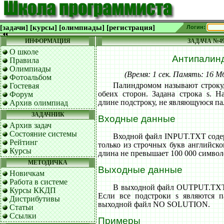
[задачи]
[курсы]
[олимпиады]
[регистрация]
Логин:
ИНФОРМАЦИЯ
ЗАДАЧА №4
О школе
Антипалин
Правила
Олимпиады
(Время: 1 сек. Память: 16 
Фотоальбом
Палиндромом называют строку
Гостевая
обеих сторон. Задана строка s. 
Форум
длине подстроку, не являющуюся п
Архив олимпиад
ЗАДАЧНИК
Входные данные
Архив задач
Состояние системы
Входной файл INPUT.TXT содер
Рейтинг
только из строчных букв английског
Курсы
длина не превышает 100 000 символ
МЕТОДИЧКА
Выходные данные
Новичкам
Работа в системе
В выходной файл OUTPUT.TXT в
Курсы ККДП
Если все подстроки s являются 
Дистрибутивы
выходной файл NO SOLUTION.
Статьи
Ссылки
Примеры