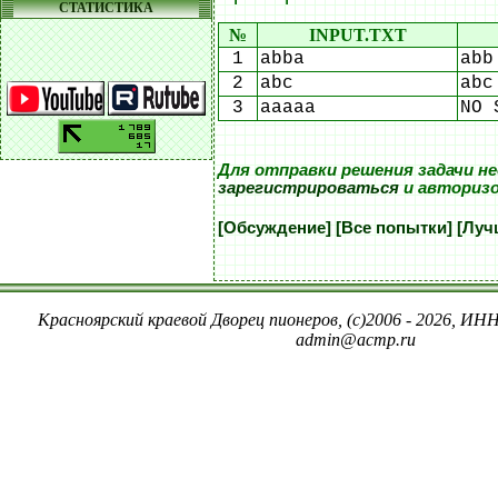
СТАТИСТИКА
№
INPUT.TXT
1
abba
abb
2
abc
abc
3
aaaaa
NO 
Для отправки решения задачи н
зарегистрироваться
и авториз
[Обсуждение]
[Все попытки]
[Луч
Красноярский краевой Дворец пионеров, (c)2006 - 2026, ИНН
admin@acmp.ru