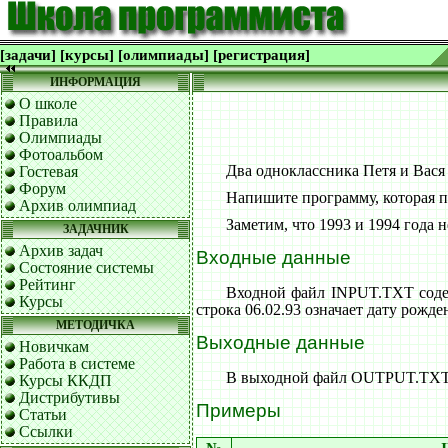
[задачи]
[курсы]
[олимпиады]
[регистрация]
ИНФОРМАЦИЯ
О школе
Правила
Олимпиады
Фотоальбом
Два одноклассника Петя и Вася 
Гостевая
Форум
Напишите программу, которая п
Архив олимпиад
Заметим, что 1993 и 1994 года н
ЗАДАЧНИК
Архив задач
Входные данные
Состояние системы
Рейтинг
Входной файл INPUT.TXT содер
Курсы
строка 06.02.93 означает дату рожде
МЕТОДИЧКА
Выходные данные
Новичкам
Работа в системе
В выходной файл OUTPUT.TXT в
Курсы ККДП
Дистрибутивы
Примеры
Статьи
Ссылки