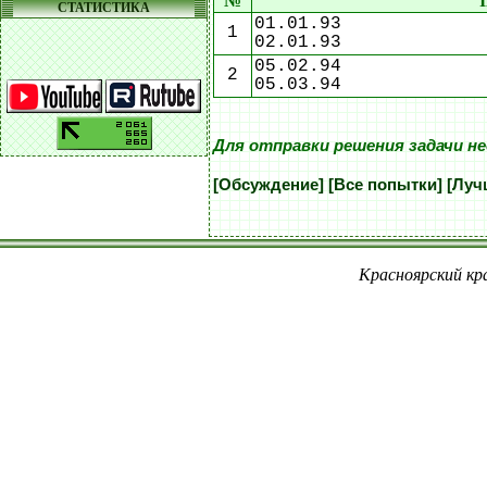
№
СТАТИСТИКА
01.01.93
1
02.01.93
05.02.94
2
05.03.94
Для отправки решения задачи н
[Обсуждение]
[Все попытки]
[Луч
Красноярский кра