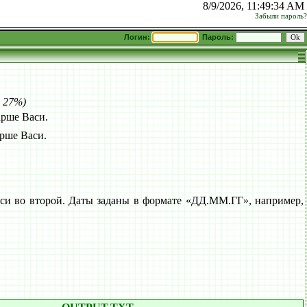
8/9/2026, 11:49:34 AM
Забыли пароль?
Логин:
Пароль:
: 27%)
арше Васи.
арше Васи.
си во второй. Даты заданы в формате «ДД.ММ.ГГ», например,