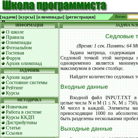
[задачи]
[курсы]
[олимпиады]
[регистрация]
Логин:
ИНФОРМАЦИЯ
ЗАДАЧА №3
О школе
Седловые т
Правила
Олимпиады
(Время: 1 сек. Память: 64 
Фотоальбом
Задана матрица, содержащая
Гостевая
Седловой точкой этой матрицы н
Форум
одновременно является миним
Архив олимпиад
максимумом в своем столбце.
ЗАДАЧНИК
Найдите количество седловых т
Архив задач
Состояние системы
Входные данные
Рейтинг
Курсы
Входной файл INPUT.TXT в 
МЕТОДИЧКА
целые числа N и M (1 ≤ N, M ≤ 750)
Новичкам
M чисел в каждой. Элементы ма
Работа в системе
превосходящие 1000 по абсолютн
Курсы ККДП
быть разделены несколькими пробе
Дистрибутивы
Статьи
Выходные данные
Ссылки