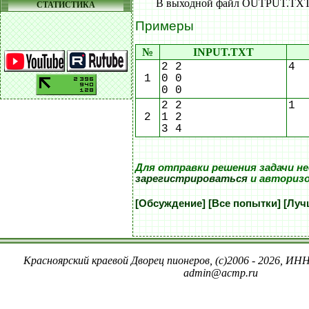
В выходной файл OUTPUT.TXT в
СТАТИСТИКА
Примеры
№
INPUT.TXT
2 2
4
1
0 0
0 0
2 2
1
2
1 2
3 4
Для отправки решения задачи н
зарегистрироваться
и авториз
[Обсуждение]
[Все попытки]
[Луч
Красноярский краевой Дворец пионеров, (c)2006 - 2026, ИНН
admin@acmp.ru