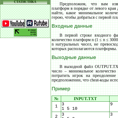
СТАТИСТИКА
Предположим, что вам изв
платформ в порядке от левого края
найти, какое минимальное количе
герою, чтобы добраться с первой п
Входные данные
В первой строке входного ф
количество платформ n (1 ≤ n ≤ 3000
n натуральных чисел, не превосхо
которых располагаются платформы.
Выходные данные
В выходной файл OUTPUT.TXT
число – минимальное количество
потратить игрок на преодоление
предположении, что cheat-коды испо
Пример
№
INPUT.TXT
3
9
1
1 5 10
3
3
2