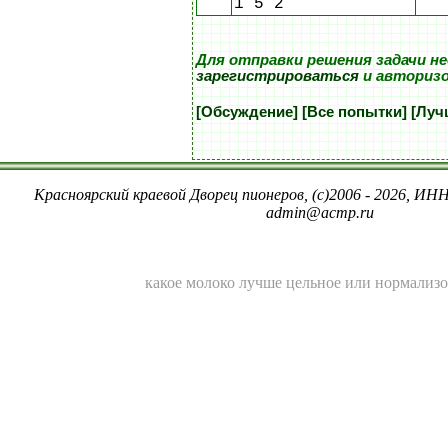
1 5 2
Для отправки решения задачи н
зарегистрироваться
и авториз
[Обсуждение]
[Все попытки]
[Луч
Красноярский краевой Дворец пионеров, (c)2006 - 2026, ИНН
admin@acmp.ru
какое молоко лучше цельное или нормализ