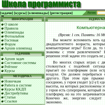
[задачи]
[курсы]
[олимпиады]
[регистрация]
Логин:
ИНФОРМАЦИЯ
ЗАДАЧА №2
О школе
Компьютерна
Правила
Олимпиады
(Время: 1 сек. Память: 16 
Фотоальбом
Вы можете вспомнить хоть од
Гостевая
двадцатилетнего возраста, кото
Форум
компьютерные игры? Если да, то
Архив олимпиад
знакомы с этим развлечением? 
ЗАДАЧНИК
решении этой задачи это создать не
Архив задач
Во многих старых играх с д
Состояние системы
столкнуться с подобной ситуац
Рейтинг
прыгает по платформам (или ост
Курсы
воздухе. Он должен перебраться 
МЕТОДИЧКА
другого. При этом при прыжке
Новичкам
соседнюю, у героя уходит |y2-y1| ед
Работа в системе
высоты, на которых расположены э
Курсы ККДП
у героя есть суперприем, который п
Дистрибутивы
платформу, но на это затрачивается
Статьи
Конечно же, энергию следует р
Ссылки
экономно.