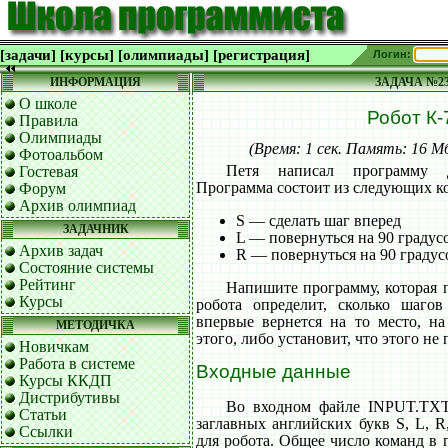
[задачи]
[курсы]
[олимпиады]
[регистрация]
Логин:
ИНФОРМАЦИЯ
ЗАДАЧА №2
О школе
Робот К-
Правила
Олимпиады
(Время: 1 сек. Память: 16 
Фотоальбом
Петя написал программу 
Гостевая
Программа состоит из следующих к
Форум
Архив олимпиад
S — сделать шаг вперед
ЗАДАЧНИК
L — повернуться на 90 градус
Архив задач
R — повернуться на 90 градус
Состояние системы
Рейтинг
Напишите программу, которая 
Курсы
робота определит, сколько шаго
впервые вернется на то место, н
МЕТОДИЧКА
этого, либо установит, что этого не 
Новичкам
Работа в системе
Входные данные
Курсы ККДП
Дистрибутивы
Во входном файле INPUT.TXT 
Статьи
заглавных английских букв S, L, 
Ссылки
для робота. Общее число команд в 