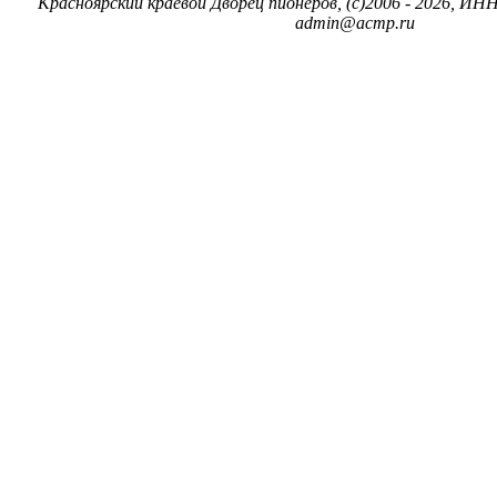
Красноярский краевой Дворец пионеров, (c)2006 - 2026, ИНН
admin@acmp.ru