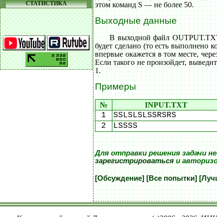
СТАТИСТИКА
этом команд S — не более 50.
Выходные данные
В выходной файл OUTPUT.TXT 
будет сделано (то есть выполнено к
впервые окажется в том месте, чере
Если такого не произойдет, выведи
1.
Примеры
№
INPUT.TXT
1
SSLSLSLSSRSRS
2
LSSSS
Для отправки решения задачи н
зарегистрироваться
и авториз
[Обсуждение]
[Все попытки]
[Луч