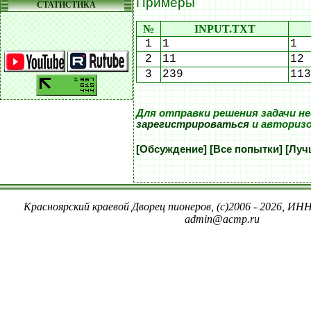
Примеры
СТАТИСТИКА
№
INPUT.TXT
1
1
1
2
11
12
3
239
113
Для отправки решения задачи н
зарегистрироваться
и авториз
[Обсуждение]
[Все попытки]
[Луч
Красноярский краевой Дворец пионеров, (c)2006 - 2026, ИНН
admin@acmp.ru