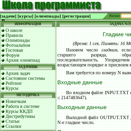
[задачи]
[курсы]
[олимпиады]
[регистрация]
Логин:
ИНФОРМАЦИЯ
ЗАДАЧА №1
О школе
Гладкие ч
Правила
Олимпиады
(Время: 1 сек. Память: 16 
Фотоальбом
Назовем число
гладким
, есл
Гостевая
старшего разряда, обр
Форум
последовательность. Упорядо
Архив олимпиад
возрастающем порядке и присвоим 
ЗАДАЧНИК
Вам требуется по номеру N выве
Архив задач
Состояние системы
Входные данные
Рейтинг
Курсы
Во входном файле INPUT.TXT с
МЕТОДИЧКА
≤ 2147483647).
Новичкам
Работа в системе
Выходные данные
Курсы ККДП
Дистрибутивы
Выходной файл OUTPUT.TXT д
Статьи
N-е гладкое число.
Ссылки