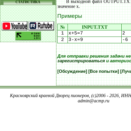
В выходной файл OUTPUT.TXT
СТАТИСТИКА
значение x.
Примеры
№
INPUT.TXT
1
x+5=7
2
2
3-x=9
-6
Для отправки решения задачи н
зарегистрироваться
и авториз
[Обсуждение]
[Все попытки]
[Луч
Красноярский краевой Дворец пионеров, (c)2006 - 2026, ИНН
admin@acmp.ru