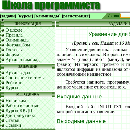
[задачи]
[курсы]
[олимпиады]
[регистрация]
Логин:
ИНФОРМАЦИЯ
ЗАДАЧА №1
О школе
Уравнение для 
Правила
Олимпиады
(Время: 1 сек. Память: 16 
Фотоальбом
Уравнение для пятиклассников 
Гостевая
длиной 5 символов. Второй симв
Форум
знаком '+' (плюс) либо '-' (минус), 
Архив олимпиад
(равно). Из первого, третьего и 
ЗАДАЧНИК
являются цифрами из диапазона от 
Архив задач
обозначающей неизвестное.
Состояние системы
Требуется написать программу
Рейтинг
данное уравнение относительно x.
Курсы
МЕТОДИЧКА
Входные данные
Новичкам
Работа в системе
Входной файл INPUT.TXT сос
Курсы ККДП
которой записано уравнение.
Дистрибутивы
Статьи
Выходные данные
Ссылки