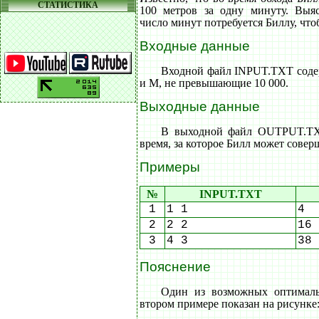
СТАТИСТИКА
100 метров за одну минуту. Выя
число минут потребуется Биллу, что
Входные данные
Входной файл INPUT.TXT соде
и M, не превышающие 10 000.
Выходные данные
В выходной файл OUTPUT.TX
время, за которое Билл может совер
Примеры
№
INPUT.TXT
1
1 1
4
2
2 2
16
3
4 3
38
Пояснение
Один из возможных оптималь
втором примере показан на рисунке