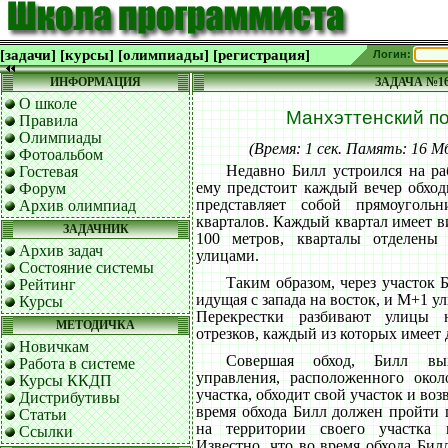
[задачи]
[курсы]
[олимпиады]
[регистрация]
Логин:
ИНФОРМАЦИЯ
ЗАДАЧА №1
О школе
Манхэттенский п
Правила
Олимпиады
(Время: 1 сек. Память: 16 
Фотоальбом
Недавно Билл устроился на ра
Гостевая
ему предстоит каждый вечер обход
Форум
представляет собой прямоугол
Архив олимпиад
кварталов. Каждый квартал имеет в
ЗАДАЧНИК
100 метров, кварталы отделены
Архив задач
улицами.
Состояние системы
Таким образом, через участок 
Рейтинг
идущая с запада на восток, и M+1 ул
Курсы
Перекрестки разбивают улицы
МЕТОДИЧКА
отрезков, каждый из которых имеет 
Новичкам
Совершая обход, Билл вы
Работа в системе
управления, расположенного окол
Курсы ККДП
участка, обходит свой участок и воз
Дистрибутивы
время обхода Билл должен пройти 
Статьи
на территории своего участка
Ссылки
Известно, что во время обхода Бил