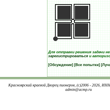
Для отправки решения задачи н
зарегистрироваться
и авториз
[Обсуждение]
[Все попытки]
[Луч
Красноярский краевой Дворец пионеров, (c)2006 - 2026, ИНН
admin@acmp.ru