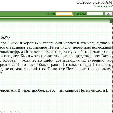
8/6/2026, 5:29:03 AM
Забыли пароль?
Логин:
Пароль:
: 20%)
гре «Быки и коровы» и теперь они играют в эту игру сутками.
Вася отгадывает задуманное Петей число, перебирая возможные
чных цифр, а Петя делает Васе подсказку: сообщает количество
 не отгадает. Быки – это количество цифр в предложенном Васей
. Коровы – количество цифр, совпадающих по значению, но
риант 7251, то число быков равно 1 (только цифра 1 на своем
но даже он может ошибаться. Помогите Пете написать программу,
в.
ла A и B через пробел, где А – загаданное Петей число, а В –
ов и коров.