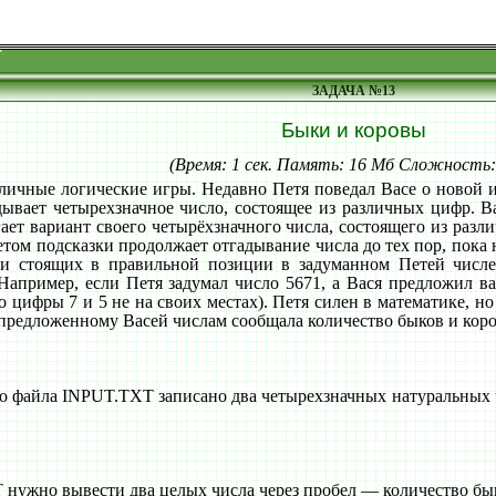
ЗАДАЧА №13
Быки и коровы
(Время: 1 сек. Память: 16 Мб Сложность
зличные логические игры. Недавно Петя поведал Васе о новой и
дывает четырехзначное число, состоящее из различных цифр. 
ает вариант своего четырёхзначного числа, состоящего из разли
четом подсказки продолжает отгадывание числа до тех пор, пока
и стоящих в правильной позиции в задуманном Петей числе
апример, если Петя задумал число 5671, а Вася предложил ва
ько цифры 7 и 5 не на своих местах). Петя силен в математике, 
 предложенному Васей числам сообщала количество быков и коро
о файла INPUT.TXT записано два четырехзначных натуральных чис
ужно вывести два целых числа через пробел — количество бык