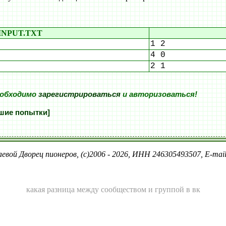
INPUT.TXT
1 2
4 0
2 1
еобходимо
зарегистрироваться
и авторизоваться!
шие попытки]
евой Дворец пионеров, (c)2006 - 2026, ИНН 246305493507, E-ma
какая разница между сообществом и группой в вк