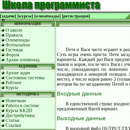
[задачи]
[курсы]
[олимпиады]
[регистрация]
ИНФОРМАЦИЯ
О школе
Правила
Олимпиады
Фотоальбом
Петя и Вася часто играют в ра
Гостевая
Суть игры очень проста: Петя зага
Форум
варианты. Каждый раз Вася предлаг
Архив олимпиад
быков и коров, после чего Вася с у
ЗАДАЧНИК
числе, совпадающих по значению 
Архив задач
находящихся в неверной позиции. Н
Состояние системы
месте), а число коров равно 2 (тол
Рейтинг
которая бы по загаданному Петей и
Курсы
Входные данные
МЕТОДИЧКА
Новичкам
В единственной строке входног
Работа в системе
предложенный Васей вариант.
Курсы ККДП
Дистрибутивы
Выходные данные
Статьи
Ссылки
В выходной файл OUTPUT.TXT н