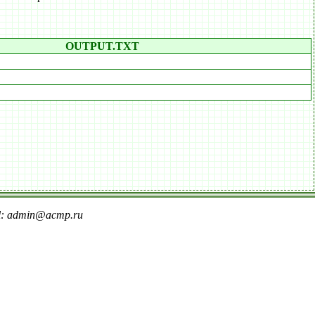
OUTPUT.TXT
il: admin@acmp.ru