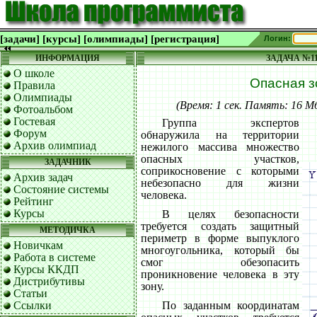
[задачи]
[курсы]
[олимпиады]
[регистрация]
Логин:
ИНФОРМАЦИЯ
ЗАДАЧА №1
О школе
Опасная з
Правила
Олимпиады
(Время: 1 сек. Память: 16 
Фотоальбом
Гостевая
Группа экспертов
Форум
обнаружила на территории
Архив олимпиад
нежилого массива множество
опасных участков,
ЗАДАЧНИК
соприкосновение с которыми
Архив задач
небезопасно для жизни
Состояние системы
человека.
Рейтинг
Курсы
В целях безопасности
требуется создать защитный
МЕТОДИЧКА
периметр в форме выпуклого
Новичкам
многоугольника, который бы
Работа в системе
смог обезопасить
Курсы ККДП
проникновение человека в эту
Дистрибутивы
зону.
Статьи
Ссылки
По заданным координатам