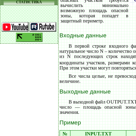
опасных участков требуется
СТАТИСТИКА
вычислить минимально
возможную площадь опасной
зоны, которая попадет в
защитный периметр.
Входные данные
В первой строке входного ф
натуральное число N – количество 
из N последующих строк находя
координаты участков, размерами к
При этом участки могут повторяться
Все числа целые, не превосхо
величине.
Выходные данные
В выходной файл OUTPUT.TXT 
число — площадь опасной зоны,
значения.
Пример
№
INPUT.TXT