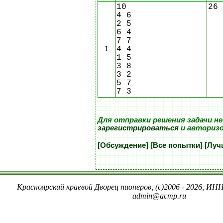
10
26
4 6
2 5
6 4
7 7
1
4 4
1 5
3 8
3 2
5 7
7 3
Для отправки решения задачи н
зарегистрироваться
и авториз
[Обсуждение]
[Все попытки]
[Луч
Красноярский краевой Дворец пионеров, (c)2006 - 2026, ИНН
admin@acmp.ru